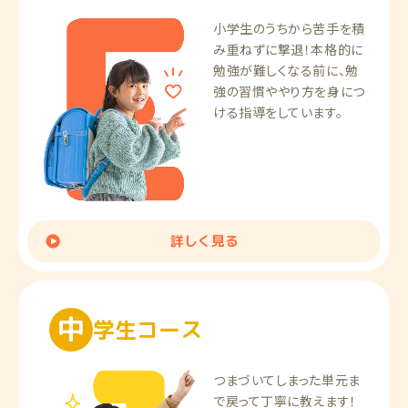
小学生のうちから苦手を積
み重ねずに撃退！
本格的に
勉強が難しくなる前に、勉
強の習慣ややり方を身につ
ける指導をしています。
詳しく見る
中
学
生
コ
ー
ス
つまづいてしまった単元ま
で戻って丁寧に教えます！