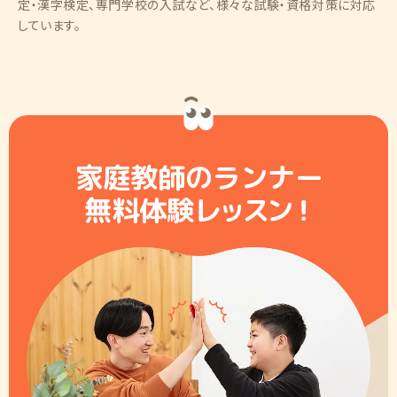
定・漢字検定、専門学校の入試など、様々な試験・資格対策に対応
しています。
家庭教師のランナー
無料体験レ
ッ
ス
ン
！