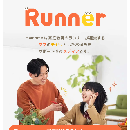
mamome は家庭教師のランナーが運営する
ママ
の
モヤッ
としたお悩みを
サポートする
メディア
です。