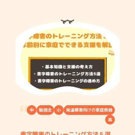
中
勉強法
小
発達障害向けの家庭教師
高
書字障害のトレーニング方法５選