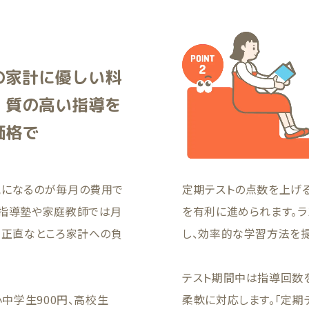
の家計に優しい料
！質の高い指導を
価格で
気になるのが毎月の費用で
定期テストの点数を上げ
別指導塾や家庭教師では月
を有利に進められます。
、正直なところ家計への負
し、効率的な学習方法を提
テスト期間中は指導回数
小中学生900円、高校生
柔軟に対応します。「定期