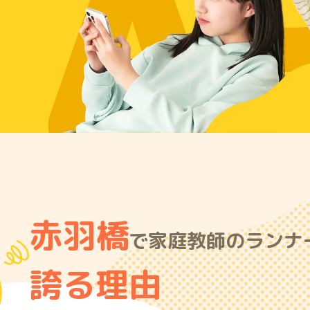
A
赤羽橋
で家庭教師のランナー
誇る理由