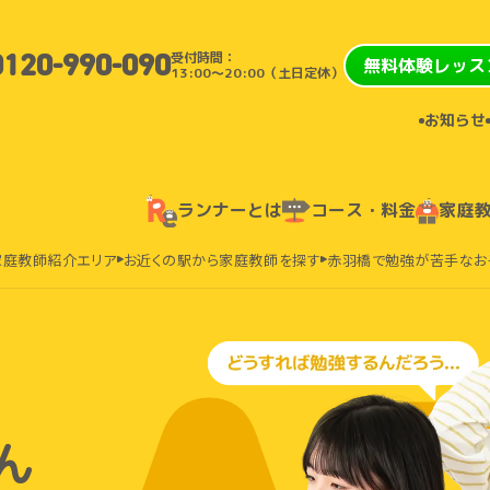
受付時間：
0120-990-090
無料体験レッス
13:00〜20:00（土日定休）
お知らせ
ランナーとは
コース・料金
家庭
家庭教師紹介エリア
お近くの駅から家庭教師を探す
赤羽橋で勉強が苦手なお
ん