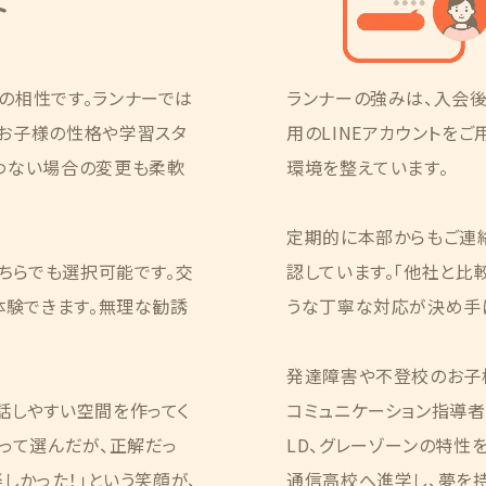
ト
の相性です。ランナーでは
ランナーの強みは、入会
お子様の性格や学習スタ
用のLINEアカウントを
わない場合の変更も柔軟
環境を整えています。
定期的に本部からもご連
どちらでも選択可能です。交
認しています。「他社と比
体験できます。無理な勧誘
うな丁寧な対応が決め手に
発達障害や不登校のお子
話しやすい空間を作ってく
コミュニケーション指導者」
って選んだが、正解だっ
LD、グレーゾーンの特性
しかった！」という笑顔が、
通信高校へ進学し、夢を