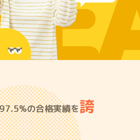
RE
誇
7.5%の合格実績を