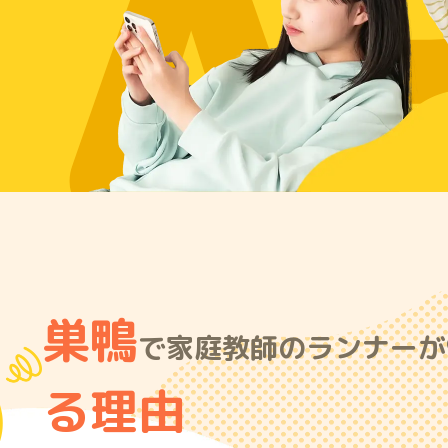
A
巣鴨
で家庭教師のランナーが9
る理由