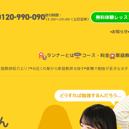
受付時間：
0120-990-090
無料体験レッス
13:00〜20:00（土日定休）
お知らせ
ランナーとは
コース・料金
家庭
家庭教師紹介エリア
お近くの駅から家庭教師を探す
巣鴨で勉強が苦手なお子
ん