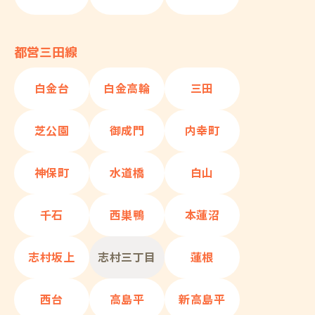
都営三田線
白金台
白金高輪
三田
芝公園
御成門
内幸町
神保町
水道橋
白山
千石
西巣鴨
本蓮沼
志村坂上
志村三丁目
蓮根
西台
高島平
新高島平