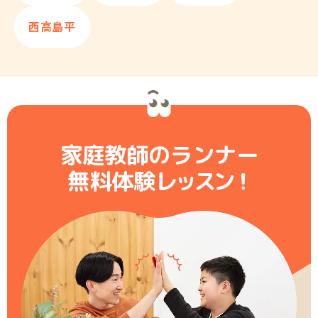
西高島平
家庭教師のランナー
無料体験レ
ッ
ス
ン
！