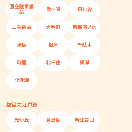
国会議事堂
霞ヶ関
日比谷
前
二重橋前
大手町
新御茶ノ水
湯島
根津
千駄木
町屋
北千住
綾瀬
北綾瀬
都営大江戸線
光が丘
豊島園
新江古田