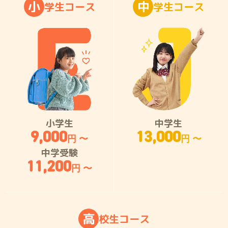
小
中
学
生
コ
ー
ス
学
生
コ
ー
ス
小学生
中学生
9,000
13,000
円 〜
円 〜
中学受験
11,200
円 〜
高
校
生
コ
ー
ス