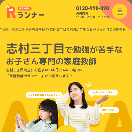
0120-990-090
受付時間：
menu
13:00〜20:00（土日定休）
ア
お近くの駅から家庭教師を探す
志村三丁目で勉強が苦手なお子さん専門の家庭教師
志村三丁目
で
勉強が苦手な
お子さん
専門の家庭教師
志村三丁目周辺にお住まいのお母さんのお悩みに
「家庭教師のランナー」がお応えします！
ARE