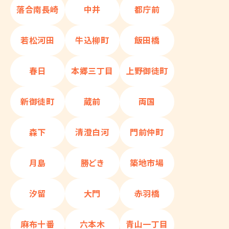
落合南長崎
中井
都庁前
若松河田
牛込柳町
飯田橋
春日
本郷三丁目
上野御徒町
新御徒町
蔵前
両国
森下
清澄白河
門前仲町
月島
勝どき
築地市場
汐留
大門
赤羽橋
麻布十番
六本木
青山一丁目