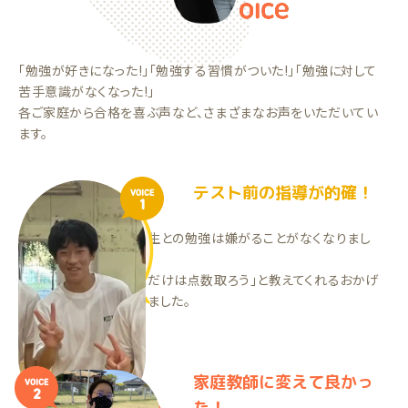
「勉強が好きになった!」「勉強する習慣がついた!」「勉強に対して
苦手意識がなくなった!」
各ご家庭から合格を喜ぶ声など、さまざまなお声をいただいてい
ます。
テスト前の指導が的確！
VOICE
1
先生がとても楽しく、先生との勉強は嫌がることがなくなりまし
た！
テスト前も的確に「ここだけは点数取ろう」と教えてくれるおかげ
で、ミス解答が無くなりました。
HMくん（中2）
家庭教師に変えて良かっ
VOICE
2
た！