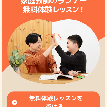
家庭教師のランナー
無料体験レ
ッ
ス
ン
！
無料体験レッスンを
受ける