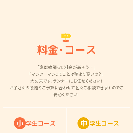
料金
・
コース
「家庭教師って料金が高そう…」
「マンツーマンってことは塾より高いの？」
大丈夫です、ランナーにお任せください！
お子さんの段階やご予算に合わせて色々ご相談できますのでご
安心ください！
小
中
学
生
コ
ー
ス
学
生
コ
ー
ス