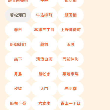
落合南長崎
中井
都庁前
若松河田
牛込柳町
飯田橋
春日
本郷三丁目
上野御徒町
新御徒町
蔵前
両国
森下
清澄白河
門前仲町
月島
勝どき
築地市場
汐留
大門
赤羽橋
麻布十番
六本木
青山一丁目