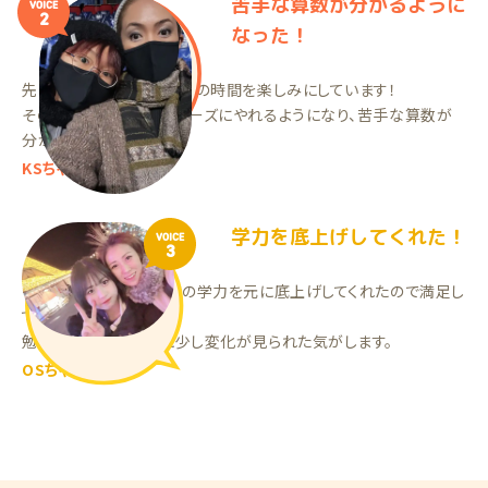
苦手な算数が分かるように
VOICE
2
なった！
先生とのコミニケーションの時間を楽しみにしています！
そのおかげで勉強をスムーズにやれるようになり、苦手な算数が
分かるようになりました！
KSちゃん（小5）
学力を底上げしてくれた！
VOICE
3
子どものペース、現在での学力を元に底上げしてくれたので満足し
ています。
勉強に対する考え方に少し変化が見られた気がします。
OSちゃん（中3）