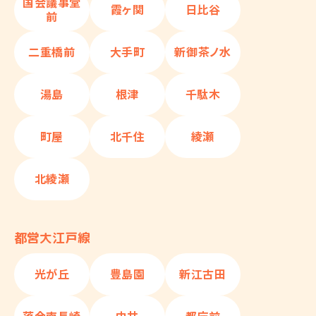
国会議事堂
霞ヶ関
日比谷
前
二重橋前
大手町
新御茶ノ水
湯島
根津
千駄木
町屋
北千住
綾瀬
北綾瀬
都営大江戸線
光が丘
豊島園
新江古田