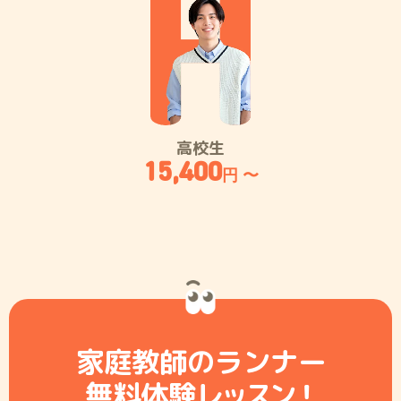
高校生
15,400
円 〜
家庭教師のランナー
無料体験レ
ッ
ス
ン
！