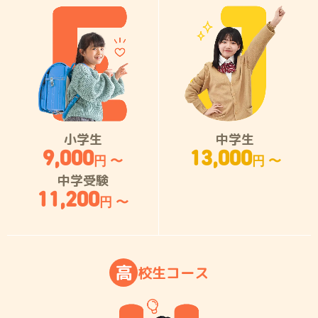
小学生
中学生
9,000
13,000
円 〜
円 〜
中学受験
11,200
円 〜
高
校
生
コ
ー
ス