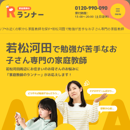
0120-990-090
受付時間：
menu
13:00〜20:00（土日定休）
リア
お近くの駅から家庭教師を探す
若松河田で勉強が苦手なお子さん専門の家庭教師
若松河田
で
勉強が苦手なお
子さん
専門の家庭教師
若松河田周辺にお住まいのお母さんのお悩みに
「家庭教師のランナー」がお応えします！
ARE