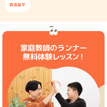
西高島平
家庭教師のランナー
無料体験レ
ッ
ス
ン
！