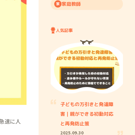
家庭教師
家
人気記事
子どもの万引きと発達障
害｜親ができる初動対応
て急速に人
と再発防止策
2025.09.30