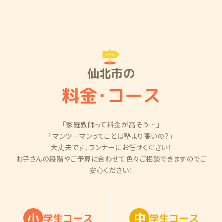
仙北市の
料金
・
コース
「家庭教師って料金が高そう…」
「マンツーマンってことは塾より高いの？」
大丈夫です、ランナーにお任せください！
お子さんの段階やご予算に合わせて色々ご相談できますのでご
安心ください！
小
中
学
生
コ
ー
ス
学
生
コ
ー
ス