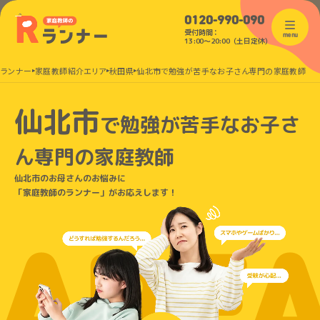
0120-990-090
受付時間：
menu
13:00〜20:00（土日定休）
のランナー
家庭教師紹介エリア
秋田県
仙北市で勉強が苦手なお子さん専門の家庭教師
仙北市
で
勉強が苦手なお子さ
ん
専門の家庭教師
仙北市のお母さんのお悩みに
「家庭教師のランナー」がお応えします！