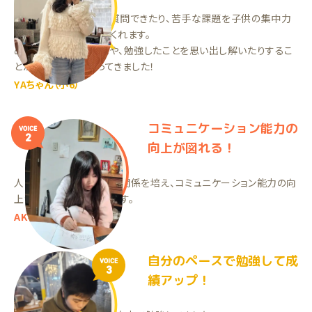
わからない部分をすぐ質問できたり、苦手な課題を子供の集中力
に合わせて取り入れてくれます。
めげずに取り組むことや、勉強したことを思い出し解いたりするこ
とができるようになってきました！
YAちゃん（小6）
コミュニケーション能力の
VOICE
2
向上が図れる！
人との付き合い方や人間関係を培え、コミュニケーション能力の向
上が図れていると思います。
AKちゃん（小3）
自分のペースで勉強して成
VOICE
3
績アップ！