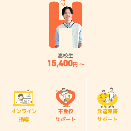
高校生
15,400
円 〜
オンライン
不登校
発達障害
指導
サポート
サポート