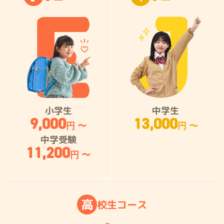
小学生
中学生
9,000
13,000
円 〜
円 〜
中学受験
11,200
円 〜
高
校
生
コ
ー
ス