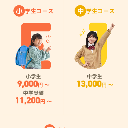
小
中
学
生
コ
ー
ス
学
生
コ
ー
ス
小学生
中学生
9,000
13,000
円 〜
円 〜
中学受験
11,200
円 〜