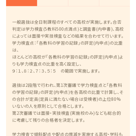
一般選抜は全日制課程のすべての高校が実施します。合否
判定は学力検査(5教科500点満点)と調査書(内申書)、高校
によっては面接や実技検査などの結果を合わせて行います。
学力検査点：「各教科の学習の記録」の評定(内申点)の比重
は、
ほとんどの高校が「各教科の学習の記録」の評定(内申点)よ
りも学力検査点の比重を高く設定し、
９：１、８：２、７：３、５：５ の範囲で実施します。
選抜は2段階で行われ、第1次審議で学力検査点と「各教科
の学習の記録」の評定(内申点)を各高校の比重で計算し、そ
の合計が定員(定員に満たない場合は受検者)の上位80%
いないの人を原則として合格とします。
第2次審議では面接・実技検査(実施校のみ)なども総合的
に考慮して残りの合格者を決定します。
学力検査で傾斜配点や配点の増減を実施する高校・学科も