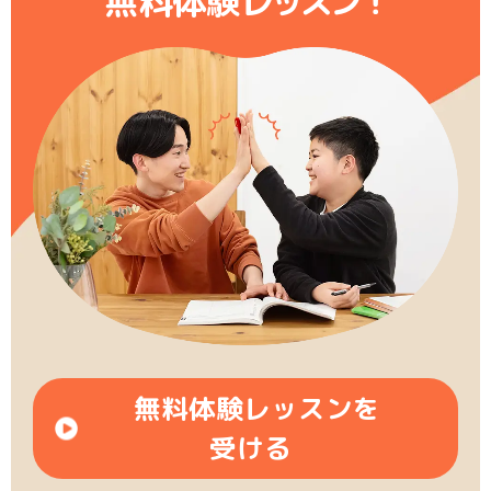
無料体験レ
ッ
ス
ン
！
無料体験レッスンを
受ける