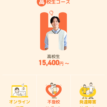
高
校
生
コ
ー
ス
高校生
15,400
円 〜
オンライン
不登校
発達障害