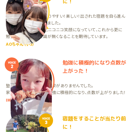
に！
まだ2回目ですが、わかりやすい！楽しい！出された宿題を自ら進ん
でやっていてびっくりしました。
わかりやすかったー！とニコニコ笑顔になっていて、これから更に
勉強に対して苦手意識が無くなることを期待しています。
AOちゃん（小5）
勉強に積極的になり点数が
VOICE
2
上がった！
塾に行ってたんですが、成果がありませんでした。
家庭教師を始めてから勉強に積極的になり、点数が上がりました！
IMちゃん（小4）
宿題をすることが当たり前
VOICE
3
に！