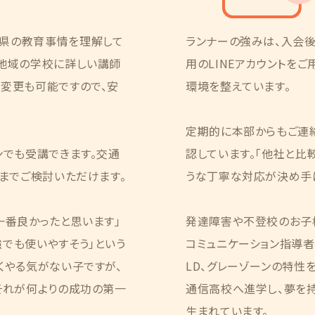
県の教育事情を理解して
ランナーの強みは、入会
、地域の学校に詳しい講師
用のLINEアカウントを
の変更も可能ですので、安
環境を整えています。
定期的に本部からもご連
ンでも受講できます。交通
認しています。「他社と比
くまでご検討いただけます。
うな丁寧な対応が決め手に
一番良かったと思います」
発達障害や不登校のお子
でも使いやすそう」という
コミュニケーション指導者」
くやる気がない子ですが、
LD、グレーゾーンの特性
それが何よりの成功の第一
通信高校へ進学し、夢を
生まれています。