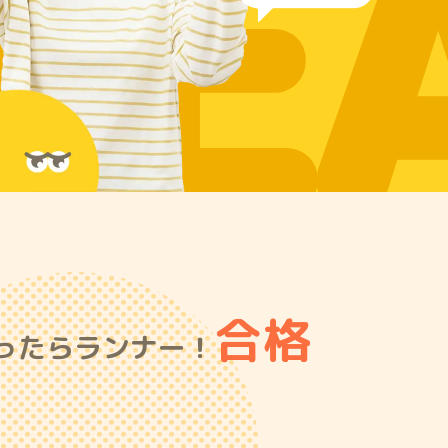
RE
合格
ったらランナー！