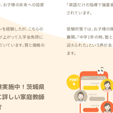
り、お子様の未来への投資
「英語だけの指導で偏差値
されています。
ンを経験したが、こちらの
受験対策では、お子様の
績が上がって入学金免除に
展開。「中学1年の時、塾
だいています。質と価格の
迎えられた」という声が
ます。
験実施中！茨城県
に詳しい家庭教師
介