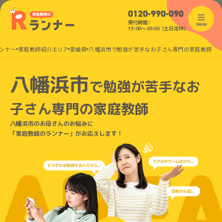
0120-990-090
受付時間：
menu
13:00〜20:00（土日定休）
ンナー
家庭教師紹介エリア
愛媛県
八幡浜市で勉強が苦手なお子さん専門の家庭教師
八幡浜市
で
勉強が苦手なお
子さん
専門の家庭教師
八幡浜市のお母さんのお悩みに
「家庭教師のランナー」がお応えします！