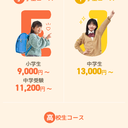
小学生
中学生
9,000
13,000
円 〜
円 〜
中学受験
11,200
円 〜
高
校
生
コ
ー
ス