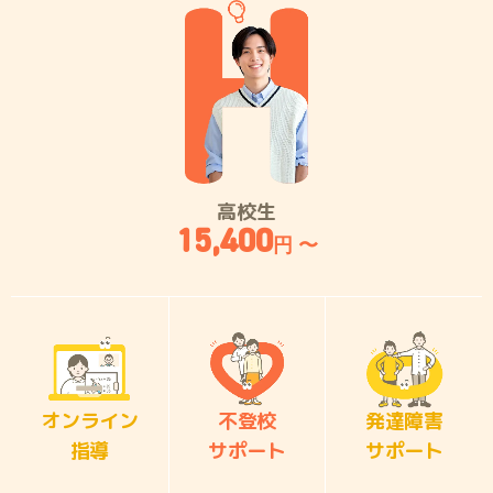
高校生
15,400
円 〜
オンライン
不登校
発達障害
指導
サポート
サポート