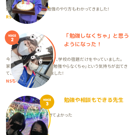
のがいいです！
勉強のやり方やテスト勉強のやり方もわかってきました！
RSちゃん（中1）
「勉強しなくちゃ」と思う
VOICE
2
ようになった！
今まではほとんど勉強せず、学校の宿題だけをやっていました。
家庭教師を始めてから、「勉強やらなくちゃ」という気持ちが出てき
て、勉強する習慣ができました！
NSちゃん（中2）
勉強や相談もできる先生
VOICE
3
親以外の大人と話ができてよかった
ANちゃん（中3）