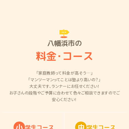
八幡浜市の
料金
・
コース
「家庭教師って料金が高そう…」
「マンツーマンってことは塾より高いの？」
大丈夫です、ランナーにお任せください！
お子さんの段階やご予算に合わせて色々ご相談できますのでご
安心ください！
小
中
学
生
コ
ー
ス
学
生
コ
ー
ス