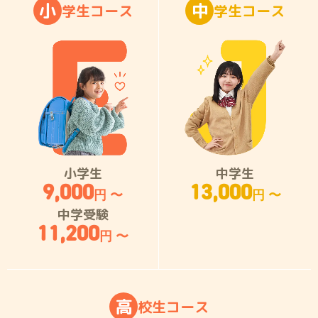
小
中
学
生
コ
ー
ス
学
生
コ
ー
ス
小学生
中学生
9,000
13,000
円 〜
円 〜
中学受験
11,200
円 〜
高
校
生
コ
ー
ス