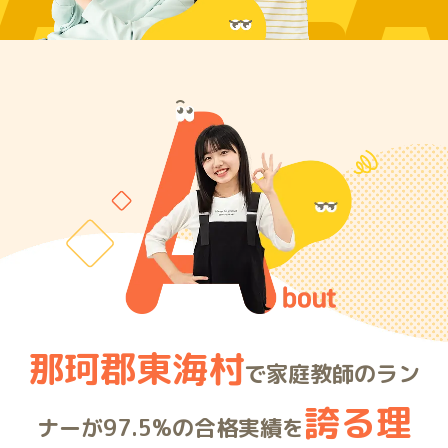
ARE
那珂郡東海村
で家庭教師のラン
誇る理
ナーが97.5%の合格実績を