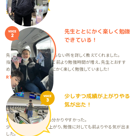
きました！
SSくん（中2）
先生ととにかく楽しく勉強
VOICE
2
できている！
先生がとても優しく、分からない所を詳しく教えてくれました。
指導日を楽しみにしていて前より勉強時間が増え、先生とおすす
めお菓子の話をしたりとにかく楽しく勉強していました！
RTちゃん（中3）
少しずつ成績が上がりやる
VOICE
3
気が出た！
先生が優しくて教え方も分かりやすかった。
少しずつですが成績が上がり、勉強に対しても前よりやる気が出ま
した。