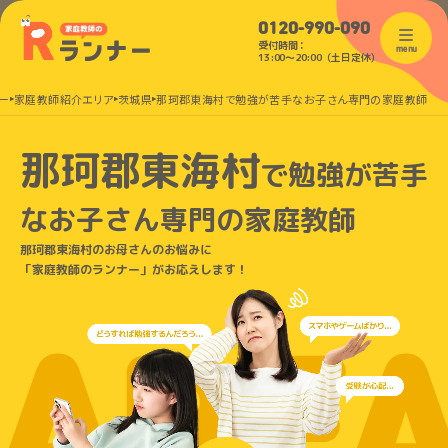
0120-990-090
受付時間：
menu
13:00〜20:00（土日定休）
ー
家庭教師紹介エリア
茨城県
那珂郡東海村で勉強が苦手なお子さん専門の家庭教師
那珂郡東海村
で
勉強が苦手
なお子さん
専門の家庭教師
那珂郡東海村のお母さんのお悩みに
「家庭教師のランナー」がお応えします！