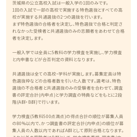
茨城県の公立高校入試は一般入学の1回のみです。
1回の入試で一部の高校で実施する特色選抜とすべての高
校が実施する共通選抜の2つの選抜を行います。
まず特色選抜の合格者を決定し、特色選抜で合格と判定さ
れなかった受検者と共通選抜のみの志願者をあわせて合格
者を決定します。
一般入学では全員に5教科の学力検査を実施し、学力検査
と内申書などが合否判定の資料となります。
共通選抜は全ての高校・学科が実施します。募集定員は特
色選抜枠などの合格者数を引いた人数です。選考は、特色
選抜の不合格者と共通選抜のみの受験者を合わせて、調査
書の評定合計(内申点)と学力調査の特典などをもとに2段
階(A群・B群)で行います。
学力検査(5教科500点満点)の得点合計の順位が募集人員
の80%以内で、かつ調査書の評定合計(内申点)の順位が募
集人員の人数以内であればA群として原則合格となります。