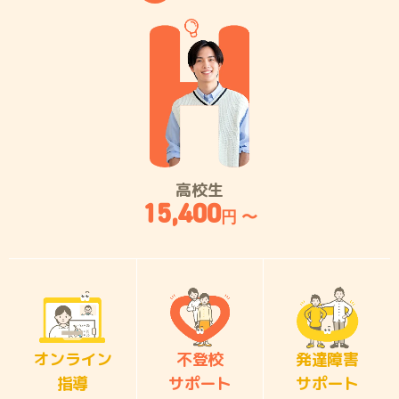
高校生
15,400
円 〜
オンライン
不登校
発達障害
指導
サポート
サポート