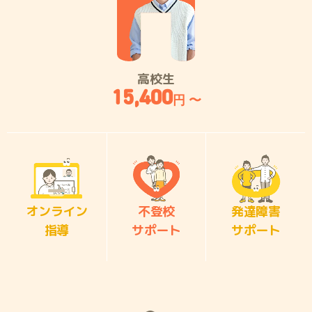
高校生
15,400
円 〜
オンライン
不登校
発達障害
指導
サポート
サポート