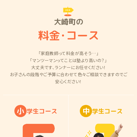
大崎町の
料金
・
コース
「家庭教師って料金が高そう…」
「マンツーマンってことは塾より高いの？」
大丈夫です、ランナーにお任せください！
お子さんの段階やご予算に合わせて色々ご相談できますのでご
安心ください！
小
中
学
生
コ
ー
ス
学
生
コ
ー
ス