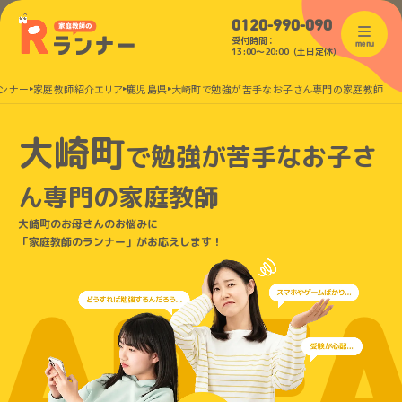
0120-990-090
受付時間：
menu
13:00〜20:00（土日定休）
ンナー
家庭教師紹介エリア
鹿児島県
大崎町で勉強が苦手なお子さん専門の家庭教師
大崎町
で
勉強が苦手なお子さ
ん
専門の家庭教師
大崎町のお母さんのお悩みに
「家庭教師のランナー」がお応えします！