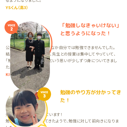
るようになりました。
YSくん（高3）
「勉強しなきゃいけない」
VOICE
2
と思うようになった！
公文に通っていたが、なかなか自分では勉強できませんでした。
結果には波があるけれど、先生との授業は集中してやっていて、
「勉強しなきゃいけない」という思いが少しずつ身についてきまし
た。
KIくん（中3）
勉強のやり方が分かってき
VOICE
3
た！
先生がいい人で満足しています！
勉強のやり方が分かってきたようで、勉強に対して前向きになりま