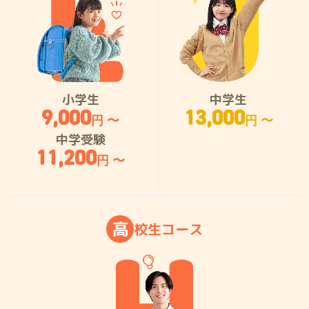
小学生
中学生
9,000
13,000
円 〜
円 〜
中学受験
11,200
円 〜
高
校
生
コ
ー
ス