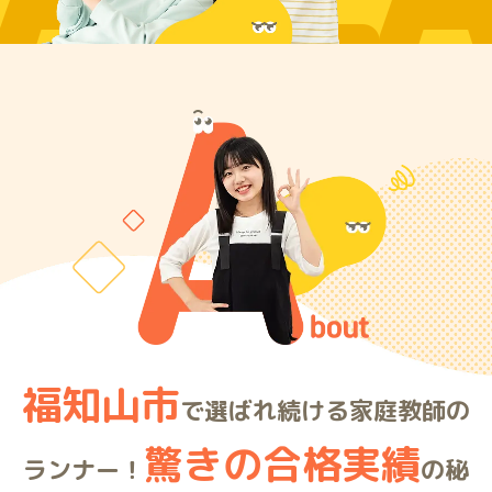
ARE
福知山市
で選ばれ続ける家庭教師の
驚きの合格実績
ランナー！
の秘