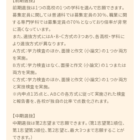
【前期選抜】
前期選抜は1つの高校の1つの学科を選んで志願できます。
募集定員に関しては普通科では募集定員の30％、職業に関
する専門学科では募集定員の70％となっており倍率が非常
に高くなっています。
また、選抜方式にはA・B・C方式の3つあり、各高校・学科に
より選抜方式が異なります。
Ａ方式：学力検査のほか、面接と作文（小論文）の１つか両方
を実施。
Ｂ方式：学力検査はなく、面接と作文（小論文）の１つまたは
両方を実施。
Ｃ方式：学力検査のほか、面接と作文（小論文）の１つか両方
と実技検査を実施。
※内申点135点と、ＡＢＣの各方式に従って実施された検査
と報告書を、各校が独自の比率で点数化されます。
【中期選抜】
中期選抜は第2志望まで志願できます。（第1志望第1順位、
第1志望第2順位、第2志望と、最大3つまで志願することが
できます。）