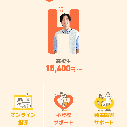
高校生
15,400
円 〜
オンライン
不登校
発達障害
指導
サポート
サポート