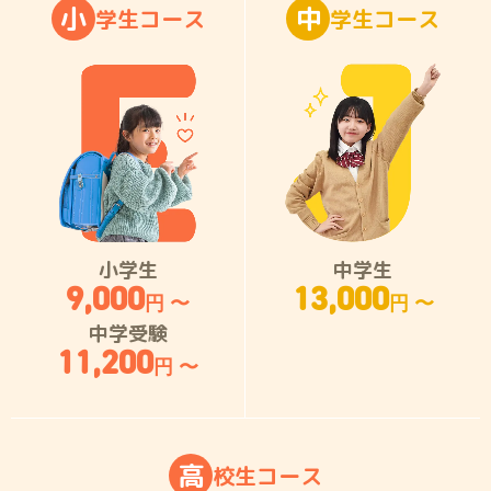
小
中
学
生
コ
ー
ス
学
生
コ
ー
ス
小学生
中学生
9,000
13,000
円 〜
円 〜
中学受験
11,200
円 〜
高
校
生
コ
ー
ス