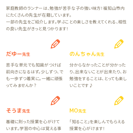
家庭教師のランナーは、勉強が苦手な子の強い味方！福知山市内
にたくさんの先生が在籍しています。
一部の先生をご紹介します。学ぶことの楽しさを教えてくれる、相性
の良い先生がきっと見つかります！
だゆー
のんちゃん
先生
先生
苦手な単元でも知識がつけば
分からなかったことが分かった
前向きになるはず。少しずつ、で
り、出来ないことが出来たり、お
も一歩ずつ着実に。一緒に頑張
勉強をすることは、とっても楽し
ってみませんか？
いことです♪
そうま
MO
先生
先生
基礎に則った授業を心がけて
「知ること」を楽しんでもらえる
います。学習の中心は覚える事
授業を心がけます！