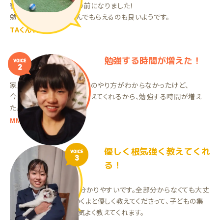
宿題をすることが当たり前になりました！
勉強が終わった後、遊んでもらえるのも良いようです。
TAくん（小2）
勉強する時間が増えた！
VOICE
2
家庭教師をやる前は、勉強のやり方がわからなかったけど、
今はわからないところを教えてくれるから、勉強する時間が増え
た。
MMちゃん（中1）
優しく根気強く教えてくれ
VOICE
3
る！
オンライン指導ですが、分かりやすいです。全部分からなくても大丈
夫、少しずつ分かっていくよと優しく教えてくださって、子どもの集
中力が切れてきても根気よく教えてくれます。