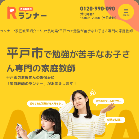
0120-990-090
受付時間：
menu
13:00〜20:00（土日定休）
のランナー
家庭教師紹介エリア
長崎県
平戸市で勉強が苦手なお子さん専門の家庭教師
平戸市
で
勉強が苦手なお子さ
ん
専門の家庭教師
平戸市のお母さんのお悩みに
「家庭教師のランナー」がお応えします！