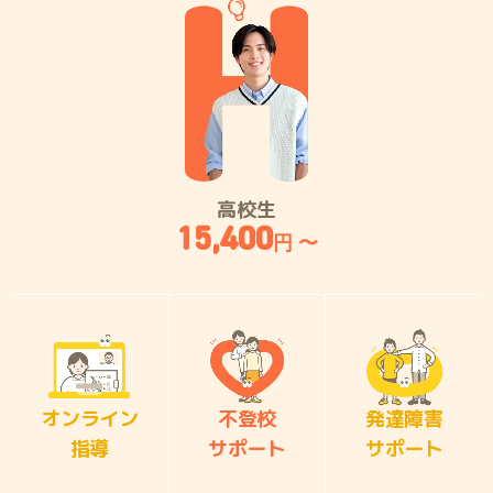
高校生
15,400
円 〜
オンライン
不登校
発達障害
指導
サポート
サポート