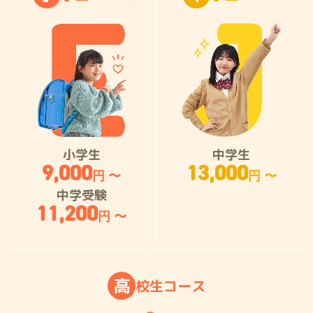
小学生
中学生
9,000
13,000
円 〜
円 〜
中学受験
11,200
円 〜
高
校
生
コ
ー
ス