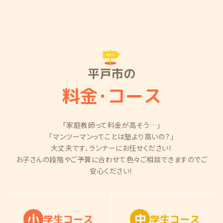
平戸市の
料金
・
コース
「家庭教師って料金が高そう…」
「マンツーマンってことは塾より高いの？」
大丈夫です、ランナーにお任せください！
お子さんの段階やご予算に合わせて色々ご相談できますのでご
安心ください！
小
中
学
生
コ
ー
ス
学
生
コ
ー
ス