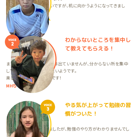
まだまだ自主的ではないですが、机に向かうようになってきまし
た。
ASくん（中1）
わからないところを集中し
VOICE
2
て教えてもらえる！
まだ始めたばかりで結果は出ていませんが、分からない所を集中
して教えてもらえるのが良いようです。
楽しく指導している様子です！
MHちゃん（小6）
やる気が上がって勉強の習
VOICE
3
慣がついた！
元々自分で勉強していましたが、勉強のやり方がわかりませんでし
た。