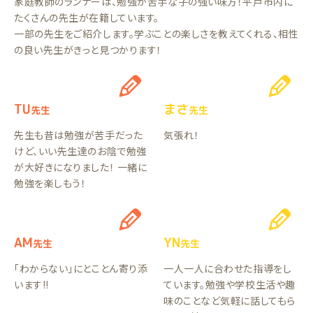
家庭教師のランナーは、勉強が苦手な子の強い味方！平戸市内に
たくさんの先生が在籍しています。
一部の先生をご紹介します。学ぶことの楽しさを教えてくれる、相性
の良い先生がきっと見つかります！
TU
まさ
先生
先生
先生も昔は勉強が苦手だった
気張れ！
けど、いい先生達のお陰で勉強
が大好きになりました！ 一緒に
勉強を楽しもう！
AM
YN
先生
先生
「わからない」にとことん寄り添
一人一人に合わせた指導をし
います!!
ています。勉強や学校生活や趣
味のことなど気軽に話してもら