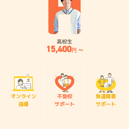
高校生
15,400
円 〜
オンライン
不登校
発達障害
指導
サポート
サポート