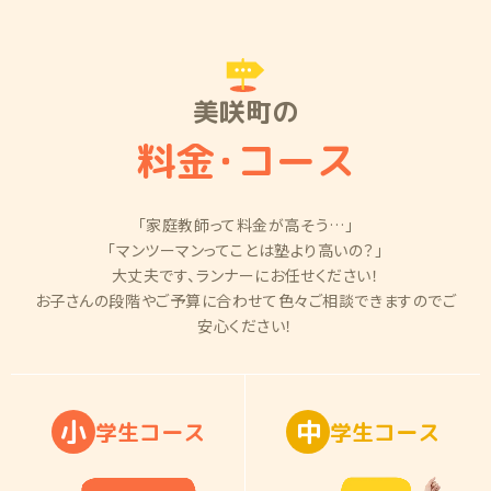
美咲町の
料金
・
コース
「家庭教師って料金が高そう…」
「マンツーマンってことは塾より高いの？」
大丈夫です、ランナーにお任せください！
お子さんの段階やご予算に合わせて色々ご相談できますのでご
安心ください！
小
中
学
生
コ
ー
ス
学
生
コ
ー
ス