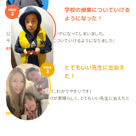
学校の授業についていける
VOICE
2
ようになった！
公文していたけど、勉強がいやになってしまいました。
今は、学校の授業に普通についていけるようになりました！
RNくん（小6）
とてもいい先生に出会え
VOICE
3
た！
先生が優しく教えてくれて、わかりやすいです！
やる気がない時も声掛けが素晴らしく、とてもいい先生に会えたと
思ってます！
NKくん（小5）