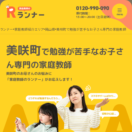
0120-990-090
受付時間：
menu
13:00〜20:00（土日定休）
のランナー
家庭教師紹介エリア
岡山県
美咲町で勉強が苦手なお子さん専門の家庭教師
美咲町
で
勉強が苦手なお子さ
ん
専門の家庭教師
美咲町のお母さんのお悩みに
「家庭教師のランナー」がお応えします！