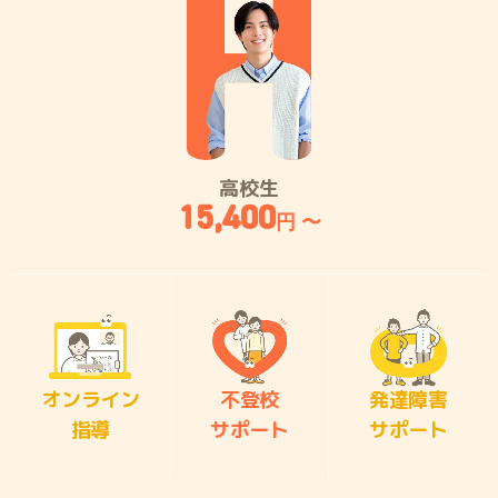
高校生
15,400
円 〜
オンライン
不登校
発達障害
指導
サポート
サポート