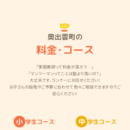
奥出雲町の
料金
・
コース
「家庭教師って料金が高そう…」
「マンツーマンってことは塾より高いの？」
大丈夫です、ランナーにお任せください！
お子さんの段階やご予算に合わせて色々ご相談できますのでご
安心ください！
小
中
学
生
コ
ー
ス
学
生
コ
ー
ス