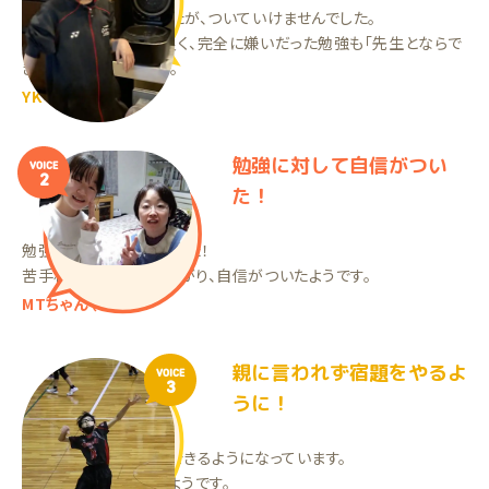
集団塾に通っていましたが、ついていけませんでした。
今は先生との相性が良く、完全に嫌いだった勉強も「先生とならで
きそう」と言っています。
YKくん（中1）
勉強に対して自信がつい
VOICE
2
た！
勉強に前向きになりました！
苦手科目の理解度が上がり、自信がついたようです。
MTちゃん（中2）
親に言われず宿題をやるよ
VOICE
3
うに！
親に言われず、宿題ができるようになっています。
楽しく勉強できているようです。