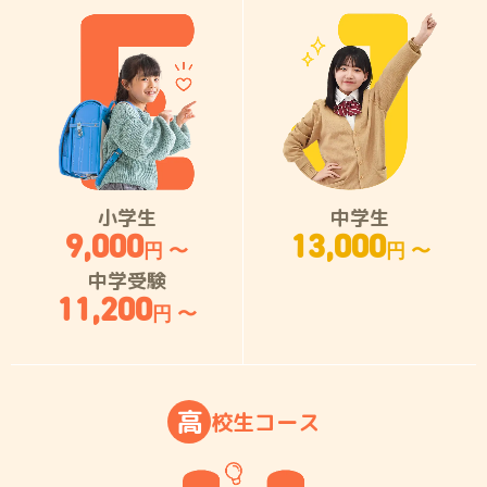
小学生
中学生
9,000
13,000
円 〜
円 〜
中学受験
11,200
円 〜
高
校
生
コ
ー
ス