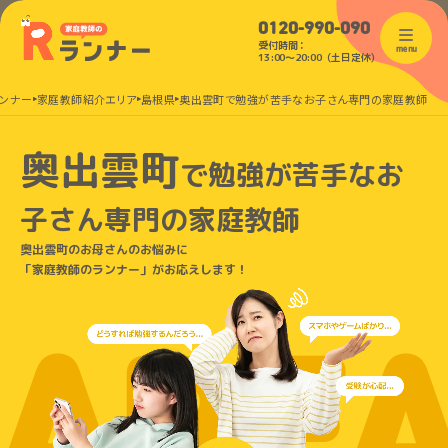
0120-990-090
受付時間：
menu
13:00〜20:00（土日定休）
ンナー
家庭教師紹介エリア
島根県
奥出雲町で勉強が苦手なお子さん専門の家庭教師
奥出雲町
で
勉強が苦手なお
子さん
専門の家庭教師
奥出雲町のお母さんのお悩みに
「家庭教師のランナー」がお応えします！