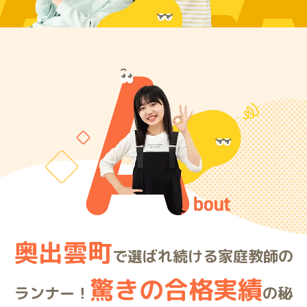
ARE
奥出雲町
で選ばれ続ける家庭教師の
驚きの合格実績
ランナー！
の秘