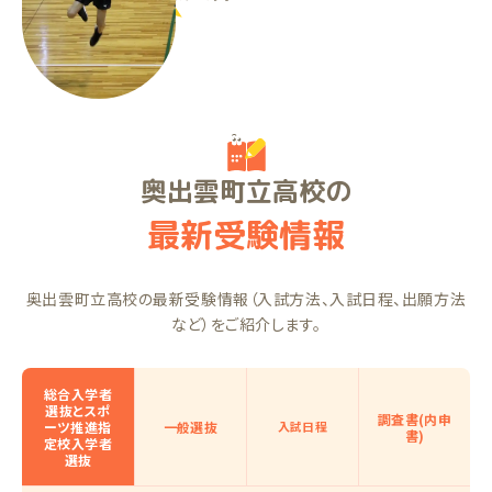
YKくん（小4）
奥出雲町立高校の
最新受験情報
奥出雲町立高校の最新受験情報（入試方法、入試日程、出願方法
など）をご紹介します。
総合入学者
選抜とスポ
調査書(内申
ーツ推進指
一般選抜
入試日程
書)
定校入学者
選抜