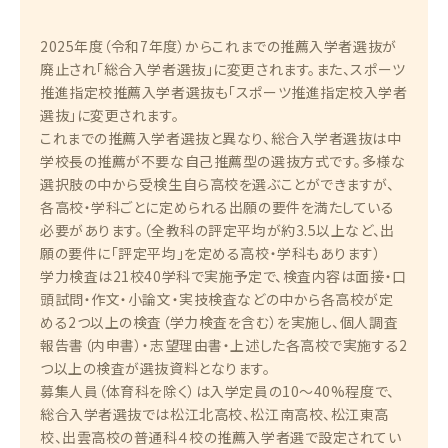
2025年度（令和7年度）からこれまでの推薦入学者選抜が
廃止され「総合入学者選抜」に変更されます。また、スポーツ
推進指定校推薦入学者選抜も「スポーツ推進指定校入学者
選抜」に変更されます。
これまでの推薦入学者選抜と異なり、総合入学者選抜は中
学校長の推薦が不要な自己推薦型の選抜方式です。多様な
選択肢の中から受検生自ら高校を選ぶことができますが、
各高校・学科ごとに定められる出願の要件を満たしている
必要があります。（全教科の評定平均が約3.5以上など、出
願の要件に「評定平均」を定める高校・学科もあります）
学力検査は21校40学科で実施予定で、検査内容は面接・口
頭試問・作文・小論文・実技検査などの中から各高校が定
める2つ以上の検査（学力検査を含む）を実施し、個人調査
報告書（内申書）・志望理由書・上述した各高校で実施する2
つ以上の検査が選抜資料となります。
募集人員（体育科を除く）は入学定員の10～40%程度で、
総合入学者選抜では松江北高校、松江南高校、松江東高
校、出雲高校の普通科４校の推薦入学者選で設定されてい