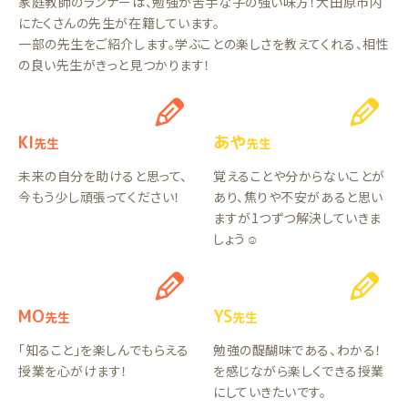
家庭教師のランナーは、勉強が苦手な子の強い味方！大田原市内
にたくさんの先生が在籍しています。
一部の先生をご紹介します。学ぶことの楽しさを教えてくれる、相性
の良い先生がきっと見つかります！
KI
あや
先生
先生
未来の自分を助けると思って、
覚えることや分からないことが
今もう少し頑張ってください！
あり、焦りや不安があると思い
ますが1つずつ解決していきま
しょう☺️
MO
YS
先生
先生
「知ること」を楽しんでもらえる
勉強の醍醐味である、わかる！
授業を心がけます！
を感じながら楽しくできる授業
にしていきたいです。