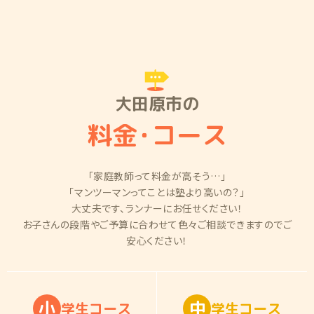
大田原市の
料金
・
コース
「家庭教師って料金が高そう…」
「マンツーマンってことは塾より高いの？」
大丈夫です、ランナーにお任せください！
お子さんの段階やご予算に合わせて色々ご相談できますのでご
安心ください！
小
中
学
生
コ
ー
ス
学
生
コ
ー
ス