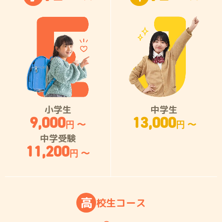
小学生
中学生
9,000
13,000
円 〜
円 〜
中学受験
11,200
円 〜
高
校
生
コ
ー
ス