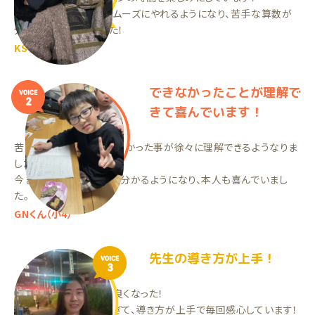
そのおかげで勉強をスムーズにやれるようになり、苦手な算数が
分かるようになりました！
KSちゃん（小5）
できなかったことが理解で
VOICE
2
きて喜んでいます！
苦手だったり、理解が難しかった事が徐々に理解できるようなりま
した！
今までできなかった事が分かるようになり、本人も喜んでいまし
た。
GNくん（小4）
先生の導き方が上手！
VOICE
3
勉強に向き合う姿勢が良くなった！
今の先生が素晴らしすぎて、導き方が上手で毎回感心しています！