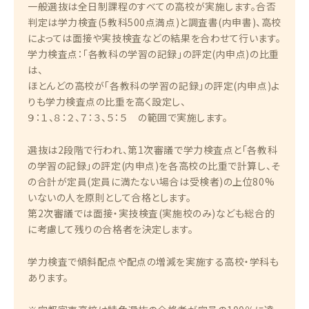
一般選抜は全日制課程のすべての高校が実施します。合否
判定は学力検査(5教科500点満点)と調査書(内申書)、高校
によっては面接や実技検査などの結果を合わせて行います。
学力検査点：「各教科の学習の記録」の評定(内申点)の比重
は、
ほとんどの高校が「各教科の学習の記録」の評定(内申点)よ
りも学力検査点の比重を高く設定し、
９：１、８：２、７：３、５：５ の範囲で実施します。
選抜は2段階で行われ、第1次審議で学力検査点と「各教科
の学習の記録」の評定(内申点)を各高校の比重で計算し、そ
の合計が定員(定員に満たない場合は受検者)の上位80%
いないの人を原則として合格とします。
第2次審議では面接・実技検査(実施校のみ)なども総合的
に考慮して残りの合格者を決定します。
学力検査で傾斜配点や配点の増減を実施する高校・学科も
あります。