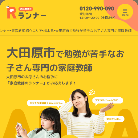
0120-990-090
受付時間：
menu
13:00〜20:00（土日定休）
ンナー
家庭教師紹介エリア
栃木県
大田原市で勉強が苦手なお子さん専門の家庭教師
大田原市
で
勉強が苦手なお
子さん
専門の家庭教師
大田原市のお母さんのお悩みに
「家庭教師のランナー」がお応えします！