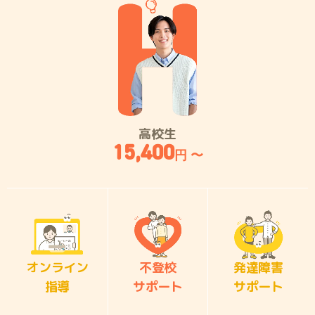
高校生
15,400
円 〜
オンライン
不登校
発達障害
指導
サポート
サポート