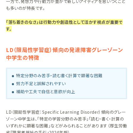
一方で、発想力や行動力が豊かで新しいアイディアを思いつくこと
も多いのが特長です。
「落ち着きのなさ」は行動力や創造性として活かす視点が重要で
す。
LD（限局性学習症）傾向の発達障害グレーゾーン
中学生の特徴
特定分野のみ苦手・読む書く計算で顕著な困難
努力不足と誤解されやすい
補助や工夫で自信と意欲が向上
LD（限局性学習症：Specific Learning Disorder）傾向のグレー
ゾーン中学生は、「特定の学習分野のみ苦手」「読む・書く・計算の
いずれかに顕著な困難」などがみられることがあります（厚生労働
省『障害者福祉の手引』2024年版）。