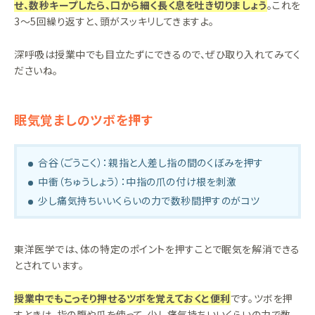
せ、数秒キープしたら、口から細く長く息を吐き切りましょう
。これを
3〜5回繰り返すと、頭がスッキリしてきますよ。
深呼吸は授業中でも目立たずにできるので、ぜひ取り入れてみてく
ださいね。
眠気覚ましのツボを押す
合谷（ごうこく）：親指と人差し指の間のくぼみを押す
中衝（ちゅうしょう）：中指の爪の付け根を刺激
少し痛気持ちいいくらいの力で数秒間押すのがコツ
東洋医学では、体の特定のポイントを押すことで眠気を解消できる
とされています。
授業中でもこっそり押せるツボを覚えておくと便利
です。ツボを押
すときは、指の腹や爪を使って、少し痛気持ちいいくらいの力で数