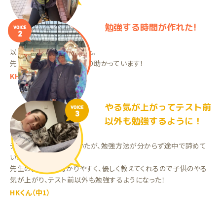
勉強する時間が作れた!
VOICE
2
以前は母が教えていました。
先生はよく対応してくださり助かっています！
KHくん（中2）
やる気が上がってテスト前
VOICE
3
以外も勉強するように！
テスト前だけ勉強していたが、勉強方法が分からず途中で諦めて
いた。
先生の教え方が分かりやすく、優しく教えてくれるので子供のやる
気が上がり、テスト前以外も勉強するようになった！
HKくん（中1）