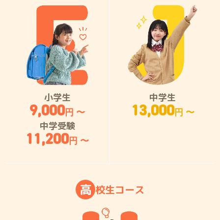
小学生
中学生
9,000
13,000
円 〜
円 〜
中学受験
11,200
円 〜
高
校
生
コ
ー
ス