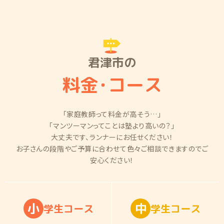
君津市の
料金
・
コース
「家庭教師って料金が高そう…」
「マンツーマンってことは塾より高いの？」
大丈夫です、ランナーにお任せください！
お子さんの段階やご予算に合わせて色々ご相談できますのでご
安心ください！
小
中
学
生
コ
ー
ス
学
生
コ
ー
ス