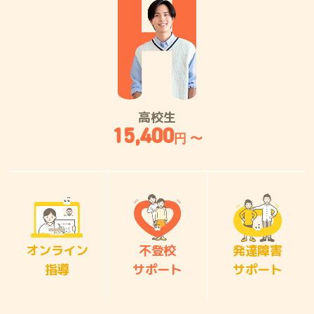
高校生
15,400
円 〜
オンライン
不登校
発達障害
指導
サポート
サポート