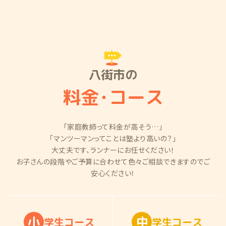
八街市の
料金
・
コース
「家庭教師って料金が高そう…」
「マンツーマンってことは塾より高いの？」
大丈夫です、ランナーにお任せください！
お子さんの段階やご予算に合わせて色々ご相談できますのでご
安心ください！
小
中
学
生
コ
ー
ス
学
生
コ
ー
ス