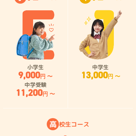
小学生
中学生
9,000
13,000
円 〜
円 〜
中学受験
11,200
円 〜
高
校
生
コ
ー
ス