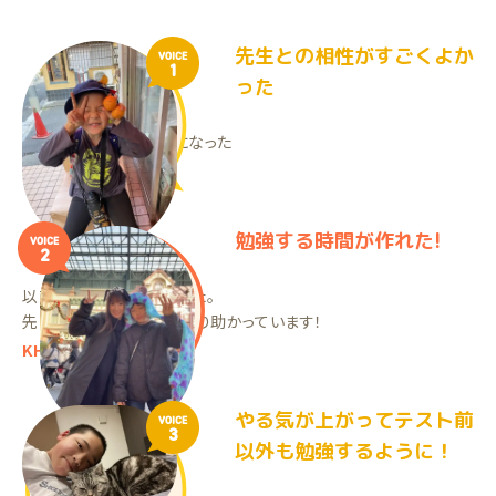
先生との相性がすごくよか
VOICE
1
った
勉強を理解できるようになった
RNくん（小1）
勉強する時間が作れた!
VOICE
2
以前は母が教えていました。
先生はよく対応してくださり助かっています！
KHくん（中2）
やる気が上がってテスト前
VOICE
3
以外も勉強するように！