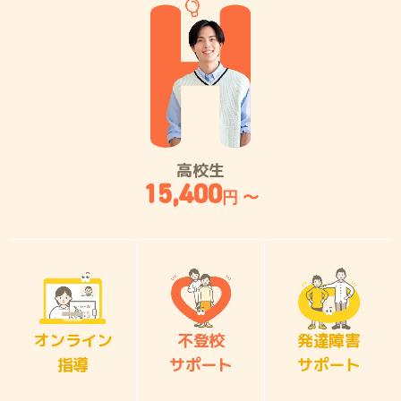
高校生
15,400
円 〜
オンライン
不登校
発達障害
指導
サポート
サポート