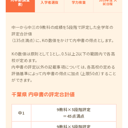
2025年度 入
入学者選抜
学力検査
試日程
書)
中一から中三の9教科の成績を5段階で評定した全学年の
評定合計値
（135点満点）に、Kの数値をかけて内申書の得点とします。
Kの数値は原則として1とし、0.5以上2以下の範囲内で各高
校が定めます。
内申書の評定以外の記載事項については、各高校の定める
評価基準によって内申書の得点に加点（上限50点）すること
ができます。
千葉県 内申書の評定合計値
9教科×5段階評定
中1
＝45点満点
9教科×5段階評定