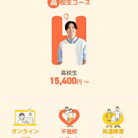
高
校
生
コ
ー
ス
高校生
15,400
円 〜
オンライン
不登校
発達障害