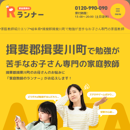
0120-990-090
受付時間：
menu
13:00〜20:00（土日定休）
家庭教師紹介エリア
岐阜県
揖斐郡揖斐川町で勉強が苦手なお子さん専門の家庭教師
揖斐郡揖斐川町
で
勉強が
苦手なお子さん
専門の家庭教師
揖斐郡揖斐川町のお母さんのお悩みに
「家庭教師のランナー」がお応えします！