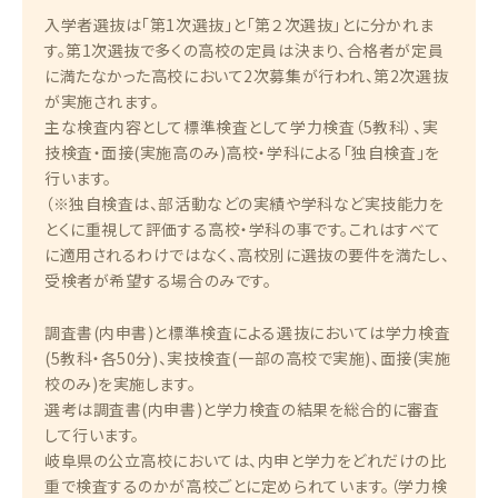
入学者選抜は「第1次選抜」と「第２次選抜」とに分かれま
す。第1次選抜で多くの高校の定員は決まり、合格者が定員
に満たなかった高校において2次募集が行われ、第2次選抜
が実施されます。
主な検査内容として標準検査として学力検査（5教科）、実
技検査・面接(実施高のみ)高校・学科による「独自検査」を
行います。
（※独自検査は、部活動などの実績や学科など実技能力を
とくに重視して評価する高校・学科の事です。これはすべて
に適用されるわけではなく、高校別に選抜の要件を満たし、
受検者が希望する場合のみです。
調査書(内申書)と標準検査による選抜においては学力検査
(5教科・各50分)、実技検査(一部の高校で実施)、面接(実施
校のみ)を実施します。
選考は調査書(内申書)と学力検査の結果を総合的に審査
して行います。
岐阜県の公立高校においては、内申と学力をどれだけの比
重で検査するのかが高校ごとに定められています。（学力検