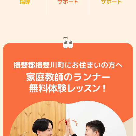
指導
サポート
サポート
揖斐郡揖斐川町にお住まいの方へ
家庭教師のランナー
無料体験レ
ッ
ス
ン
！