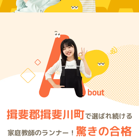
ARE
揖斐郡揖斐川町
で選ばれ続ける
驚きの合格
家庭教師のランナー！