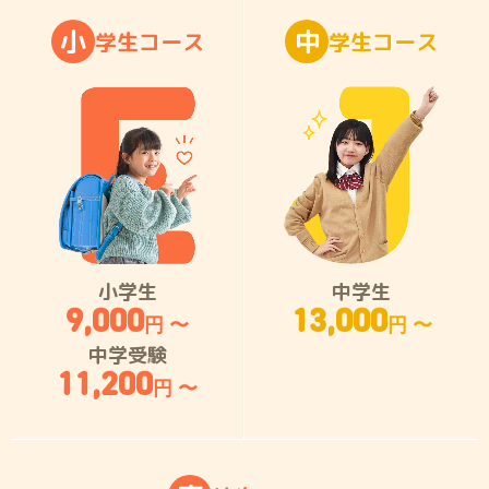
小
中
学
生
コ
ー
ス
学
生
コ
ー
ス
小学生
中学生
9,000
13,000
円 〜
円 〜
中学受験
11,200
円 〜