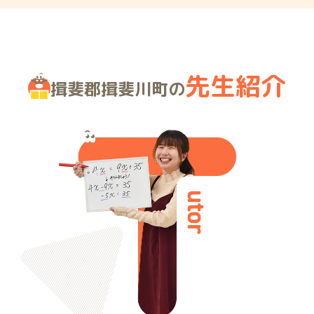
先生紹介
揖斐郡揖斐川町の