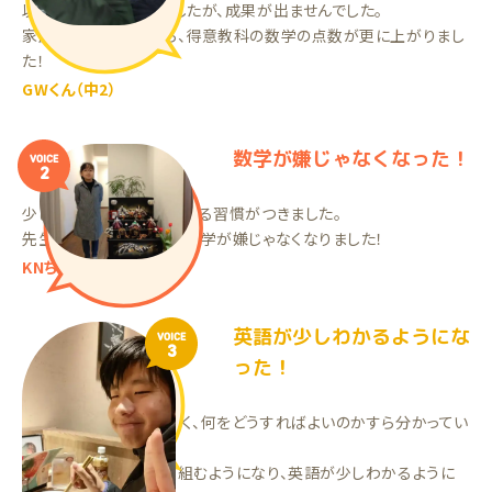
以前は塾に通っていましたが、成果が出ませんでした。
家庭教師を始めてから、得意教科の数学の点数が更に上がりまし
た！
GWくん（中2）
数学が嫌じゃなくなった！
VOICE
2
少しずつでも、毎日勉強する習慣がつきました。
先生の指導のおかげで、数学が嫌じゃなくなりました！
KNちゃん（小4）
英語が少しわかるようにな
VOICE
3
った！
以前は学習の習慣がなく、何をどうすればよいのかすら分かってい
ませんでした。
家庭教師で学習に取り組むようになり、英語が少しわかるように