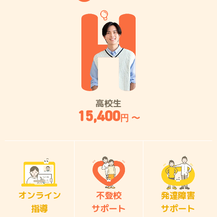
高校生
15,400
円 〜
オンライン
不登校
発達障害
指導
サポート
サポート