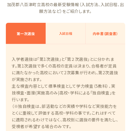
加茂郡八百津町立高校の最新受験情報（入試方法、入試日程、出
願方法など）をご紹介します。
第一次選抜
入試日程
内申書（調査書）
入学者選抜は「第1次選抜」と「第２次選抜」とに分かれま
す。第1次選抜で多くの高校の定員は決まり、合格者が定員
に満たなかった高校において2次募集が行われ、第2次選抜
が実施されます。
主な検査内容として標準検査として学力検査（5教科）、実
技検査・面接(実施高のみ)高校・学科による「独自検査」を
行います。
（※独自検査は、部活動などの実績や学科など実技能力を
とくに重視して評価する高校・学科の事です。これはすべて
に適用されるわけではなく、高校別に選抜の要件を満たし、
受検者が希望する場合のみです。