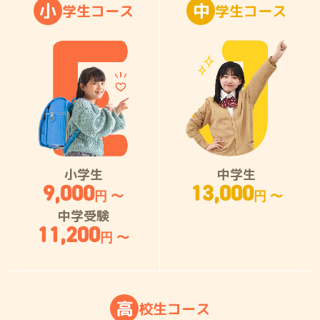
小
中
学
生
コ
ー
ス
学
生
コ
ー
ス
小学生
中学生
9,000
13,000
円 〜
円 〜
中学受験
11,200
円 〜
高
校
生
コ
ー
ス