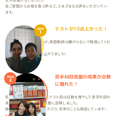
苦手意識がなくなった!」
各ご家庭から合格を喜ぶ声など、さまざまなお声をいただいてい
ます。
テストが10点上がった！
VOICE
1
公文は嫌がっていましたが、家庭教師は嫌がらないで勉強してくれ
ました。
その結果、テストで10点上がりました！
TNくん（中2）
苦手科目克服の成果が点数
VOICE
2
に現れた！
先生との相性がとても良く、テスト前は日数を増やして苦手科目の
克服に励み、その結果が点数に反映しました。
娘を妹の様に可愛がってくださり、将来のことも相談しています！
ASちゃん（中3）