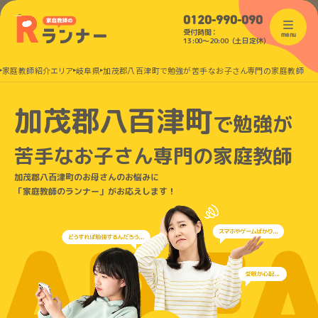
0120-990-090
受付時間：
menu
13:00〜20:00（土日定休）
家庭教師紹介エリア
岐阜県
加茂郡八百津町で勉強が苦手なお子さん専門の家庭教師
加茂郡八百津町
で
勉強が
苦手なお子さん
専門の家庭教師
加茂郡八百津町のお母さんのお悩みに
「家庭教師のランナー」がお応えします！