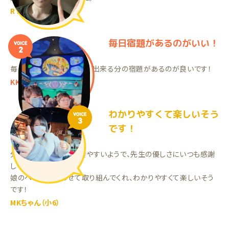
RTくん（中3）
毎日宿題があるのがいい！
VOICE
2
毎日少しずつでも、自分で出来る分の宿題があるのが良いです！
KKくん（中2）
わかりやすくて楽しいそう
VOICE
3
です！
分かりにくい問題も聞きやすいようで、先生の優しさにいつも感謝
しています。
娘のペースに合わせて取り組んでくれ、わかりやすくて楽しいそう
です！
MKちゃん（小6）