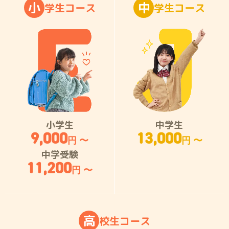
小
中
学
生
コ
ー
ス
学
生
コ
ー
ス
小学生
中学生
9,000
13,000
円 〜
円 〜
中学受験
11,200
円 〜
高
校
生
コ
ー
ス