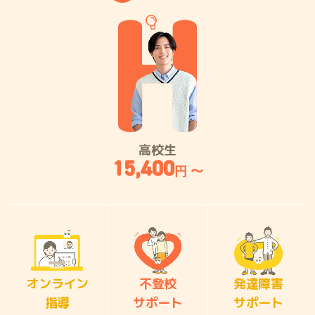
高校生
15,400
円 〜
オンライン
不登校
発達障害
指導
サポート
サポート