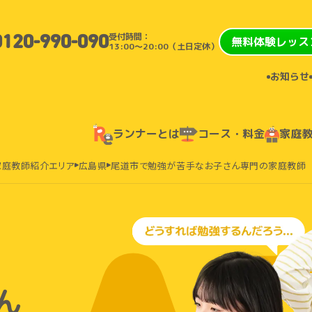
受付時間：
0120-990-090
無料体験レッス
13:00〜20:00（土日定休）
お知らせ
ランナーとは
コース・料金
家庭
家庭教師紹介エリア
広島県
尾道市で勉強が苦手なお子さん専門の家庭教師
ん