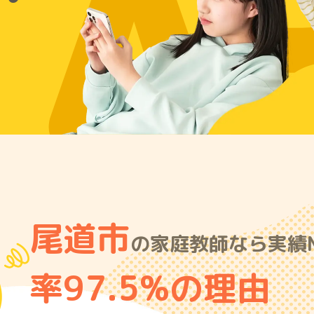
A
尾道市
の家庭教師なら実績N
率97.5%の理由