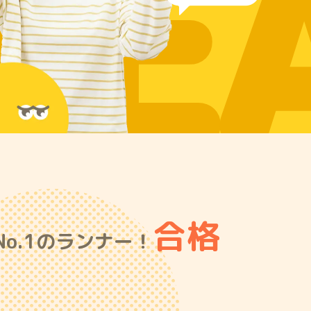
RE
合格
o.1のランナー！