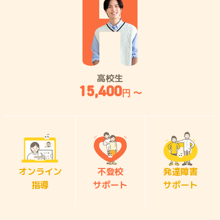
高校生
15,400
円 〜
オンライン
不登校
発達障害
指導
サポート
サポート