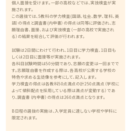
個人面接を受けます。一部の高校などでは、実技検査が実
施されます。
この選抜では、5教科の学力検査(国語、社会、数学、理科、英
語）の得点と調査書(内申書）の得点は同等に評価され、志
願理由書、面接、および実技検査（一部の高校で実施され
る）の結果を総合して評価が行われます。
試験は2日間にわけて行われ、1日目に学力検査、1日目も
しくは2日目に面接等が実施されます。
各科目試験時間は50分間であり、志願の変更は一回までで
す。志願理由書を作成する際は、各高校が公表する学校の
特色や求める生徒像を参考にして、記入します。
学力検査の得点は各教科50点満点の計250点満点（学校に
よって傾斜配点を採用している際は満点が変動する）であ
り、調査書（内申書）の得点は260点満点となります。
B日程の選抜の実施は、入学定員に達しない学校や学科に
限定されます。