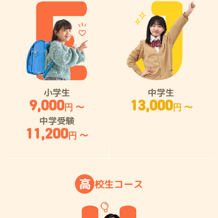
小学生
中学生
9,000
13,000
円 〜
円 〜
中学受験
11,200
円 〜
高
校
生
コ
ー
ス