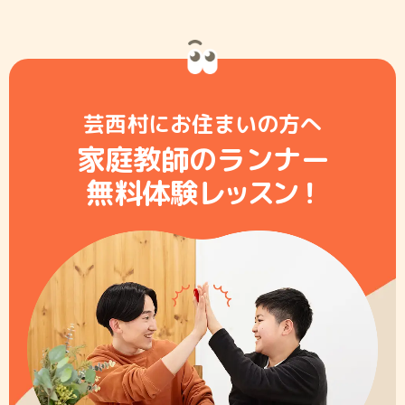
芸西村にお住まいの方へ
家庭教師のランナー
無料体験レ
ッ
ス
ン
！