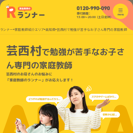
0120-990-090
受付時間：
menu
13:00〜20:00（土日定休）
のランナー
家庭教師紹介エリア
高知県
芸西村で勉強が苦手なお子さん専門の家庭教師
芸西村
で
勉強が苦手なお子さ
ん
専門の家庭教師
芸西村のお母さんのお悩みに
「家庭教師のランナー」がお応えします！