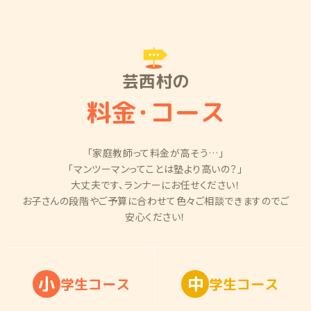
芸西村の
料金
・
コース
「家庭教師って料金が高そう…」
「マンツーマンってことは塾より高いの？」
大丈夫です、ランナーにお任せください！
お子さんの段階やご予算に合わせて色々ご相談できますのでご
安心ください！
小
中
学
生
コ
ー
ス
学
生
コ
ー
ス