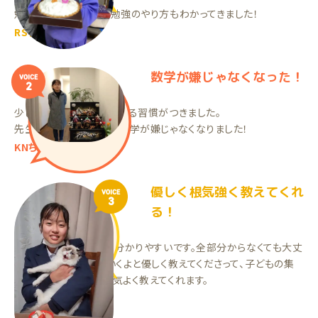
勉強のやり方やテスト勉強のやり方もわかってきました！
RSちゃん（中1）
数学が嫌じゃなくなった！
VOICE
2
少しずつでも、毎日勉強する習慣がつきました。
先生の指導のおかげで、数学が嫌じゃなくなりました！
KNちゃん（小4）
優しく根気強く教えてくれ
VOICE
3
る！
オンライン指導ですが、分かりやすいです。全部分からなくても大丈
夫、少しずつ分かっていくよと優しく教えてくださって、子どもの集
中力が切れてきても根気よく教えてくれます。
KTちゃん（中1）