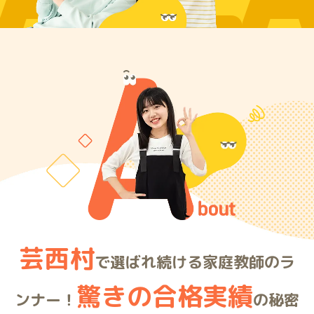
ARE
芸西村
で選ばれ続ける家庭教師のラ
驚きの合格実績
ンナー！
の秘密