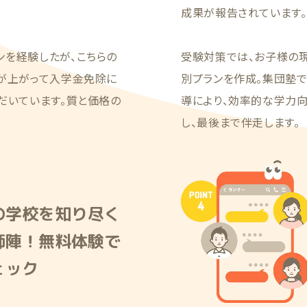
成果が報告されています。
ンを経験したが、こちらの
受験対策では、お子様の
績が上がって入学金免除に
別プランを作成。集団塾
だいています。質と価格の
導により、効率的な学力
し、最後まで伴走します。
の学校を知り尽く
師陣！無料体験で
ェック