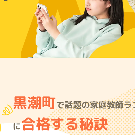
A
黒潮町
で話題の家庭教師ラン
合格する秘訣
に