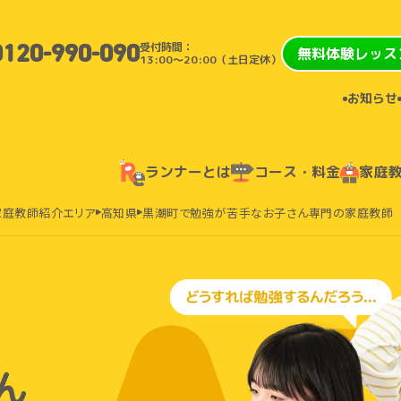
受付時間：
0120-990-090
無料体験レッス
13:00〜20:00（土日定休）
お知らせ
ランナーとは
コース・料金
家庭
家庭教師紹介エリア
高知県
黒潮町で勉強が苦手なお子さん専門の家庭教師
ん