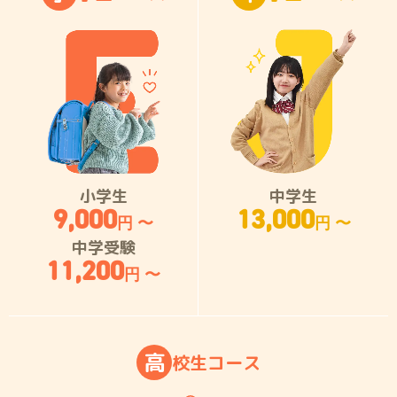
小学生
中学生
9,000
13,000
円 〜
円 〜
中学受験
11,200
円 〜
高
校
生
コ
ー
ス