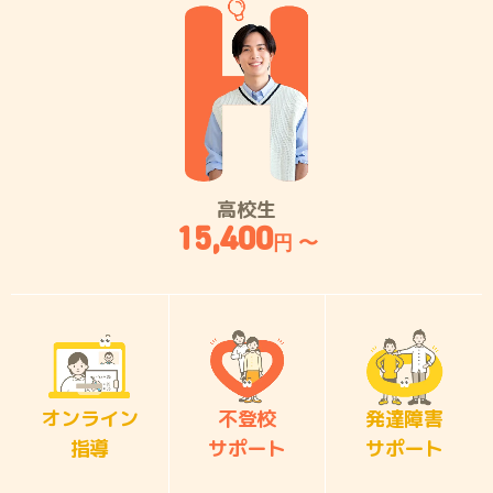
高校生
15,400
円 〜
オンライン
不登校
発達障害
指導
サポート
サポート