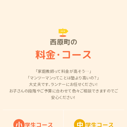
西原町の
料金
・
コース
「家庭教師って料金が高そう…」
「マンツーマンってことは塾より高いの？」
大丈夫です、ランナーにお任せください！
お子さんの段階やご予算に合わせて色々ご相談できますのでご
安心ください！
小
中
学
生
コ
ー
ス
学
生
コ
ー
ス