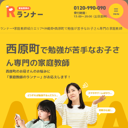
0120-990-090
受付時間：
menu
13:00〜20:00（土日定休）
のランナー
家庭教師紹介エリア
沖縄県
西原町で勉強が苦手なお子さん専門の家庭教師
西原町
で
勉強が苦手なお子さ
ん
専門の家庭教師
西原町のお母さんのお悩みに
「家庭教師のランナー」がお応えします！