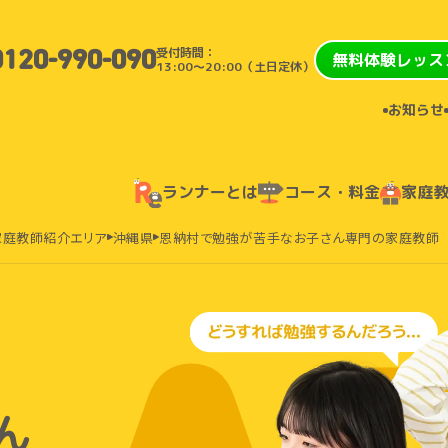
受付時間：
0120-990-090
無料体験レッス
13:00〜20:00（土日定休）
お知らせ
ランナーとは
コース・料金
家庭
家庭教師紹介エリア
沖縄県
恩納村で勉強が苦手なお子さん専門の家庭教師
ん