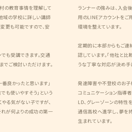
村の教育事情を理解して
ランナーの強みは、入会
、地域の学校に詳しい講師
用のLINEアカウントを
の変更も可能ですので、安
環境を整えています。
定期的に本部からもご連
ンでも受講できます。交通
認しています。「他社と比
くまでご検討いただけます。
うな丁寧な対応が決め手に
一番良かったと思います」
発達障害や不登校のお子
でも使いやすそう」という
コミュニケーション指導者」
くやる気がない子ですが、
LD、グレーゾーンの特性
それが何よりの成功の第一
通信高校へ進学し、夢を
生まれています。