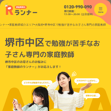
0120-990-090
受付時間：
menu
13:00〜20:00（土日定休）
ンナー
家庭教師紹介エリア
大阪府
堺市中区で勉強が苦手なお子さん専門の家庭教師
堺市中区
で
勉強が苦手なお
子さん
専門の家庭教師
堺市中区のお母さんのお悩みに
「家庭教師のランナー」がお応えします！