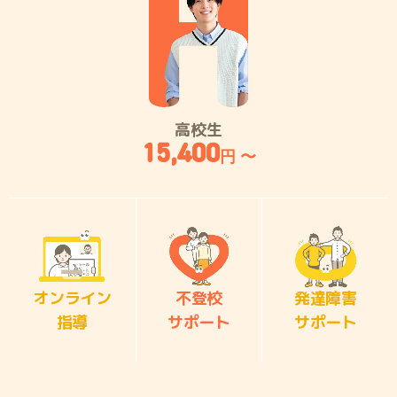
高校生
15,400
円 〜
オンライン
不登校
発達障害
指導
サポート
サポート