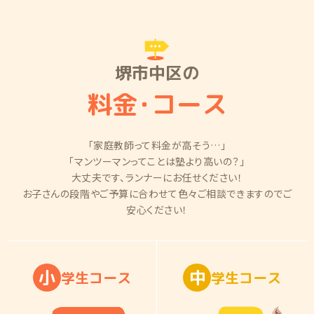
堺市中区の
料金
・
コース
「家庭教師って料金が高そう…」
「マンツーマンってことは塾より高いの？」
大丈夫です、ランナーにお任せください！
お子さんの段階やご予算に合わせて色々ご相談できますのでご
安心ください！
小
中
学
生
コ
ー
ス
学
生
コ
ー
ス