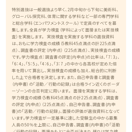
特別選抜は一般選抜より早く、2月中旬から下旬に美術科、
グローバル探究科、体育に関する学科など一部の専門学科
と総合学科（エンパワメントスクール）で定員のすべてを募
集します。全員が学力検査（学科によって面接または実技検
査）を実施します。 実技検査を実施する学科の選抜資料
は、おもに学力検査の成績（5教科45点満点の計225点満
点）、調査書の評定（内申点）（225点満点）、実技検査の成績
です。学力検査点：調査書の評定(内申点)の比率は、「7：3」、
「6：4」、「5：5」、「4：6」、「3：7 」の中から各高校が定めた倍
率を用いて算出し、実技検査の成績も加え、総合的に判断
した上で合格者を決定します。また、自己申告書と調査書
（内申書）の「活動／行動の記録」は合格ライン近くのボーダ
ーゾーンの合否判定に用います。 面接を実施する学科は、
学力検査の成績（5教科45点満点の計225点満点）、調査書
の評定（内申点）（225点満点）、自己申告書、調査書(内申
書)の「活動／行動の記録」、面接の評価が選抜資料となって
います。学力検査が一定基準に達した受験生の中から募集
人員の50％を上限に、自己申告書、調査書(内申書)の「活動
／行動の記録」、面接をもとに合否が決まり、残りは学力検