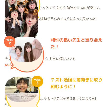
勉強の仕方が分からなかったけど、先生と勉強をするのが楽しみ
になった！
週1でも勉強に取り組む姿勢が見られるようになって良かった！
RIちゃん（中2）
相性の良い先生と巡り会え
VOICE
2
た！
今の先生ととても相性が良く、本当に嬉しいです。
ASちゃん（中2）
テスト勉強に前向きに取り
VOICE
3
組むように！
家庭教師の先生と一緒に、やるべきことを考えるようになりまし
た。