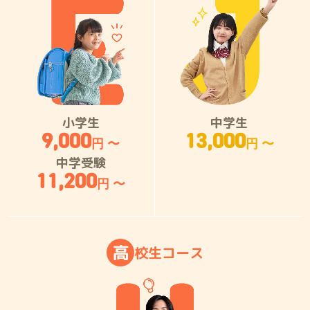
小学生
中学生
9,000
13,000
円 〜
円 〜
中学受験
11,200
円 〜
高
校
生
コ
ー
ス