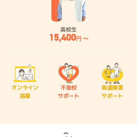
高校生
15,400
円 〜
オンライン
不登校
発達障害
指導
サポート
サポート