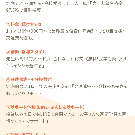
定期テスト・通知表・高校受験まで二人三脚！「第一志望合格率
97.5%の個別指導」
②料金・続けやすさ
1コマ（30分）900円〜で業界最安値級！「兄弟割・ひとり親支援・
交通費配慮も」
③講師・指導スタイル
先生は約14万人・相性が合わなければ交代無料「授業も訪問・オ
ンラインから選べる」
④発達障害・不登校対応
定期的なフォローで入会後も安心！「発達障害・不登校のお子さん
もしっかりサポート」
⑤サポート体制（LINE・あんしんサポート）
授業以外の日でもLINEで質問できる！「お子さんの家庭学習の習
慣づくりまでサポート」
⑥受験・進路サポート