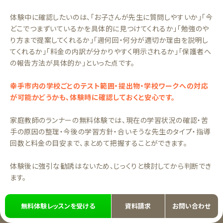
体験中に確認したいのは、「お子さんが先生に質問しやすいか」「今
どこでつまずいているかを具体的に見つけてくれるか」「勉強のや
り方まで提案してくれるか」「週何回・何分が適切か理由を説明し
てくれるか」「料金の内訳が分かりやすく明示されるか」「保護者へ
の報告方法が具体的か」といった点です。
幸手市内の学校ごとのテスト範囲・提出物・学校ワークへの対応
が可能かどうかも、体験時に確認しておくと安心です。
家庭教師のランナーの無料体験では、現在の学習状況の確認・苦
手の原因の整理・今後の学習方針・合いそうな先生のタイプ・指導
回数と料金の目安まで、まとめて把握することができます。
体験後に強引な勧誘はないため、じっくりと検討してから判断でき
ます。
まずは
90分の無料体験レッスン
でお気軽にお子さんの状況をご相
無料体験レッスンを受ける
資料請求
お問い合わせ
談ください。