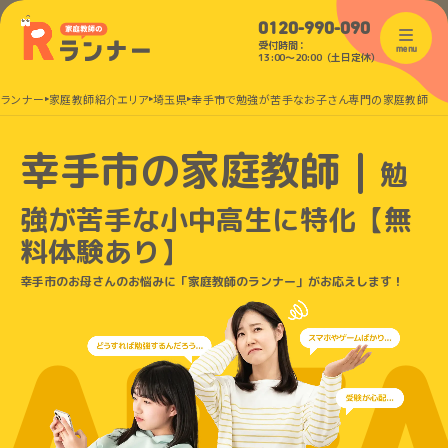
0120-990-090
受付時間：
menu
13:00〜20:00（土日定休）
のランナー
家庭教師紹介エリア
埼玉県
幸手市で勉強が苦手なお子さん専門の家庭教師
幸手市の家庭教師｜
勉
強が苦手な小中高生に特化
【無
料体験あり】
幸手市のお母さんのお悩みに「家庭教師のランナー」がお応えします！