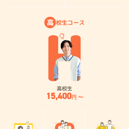
高
校
生
コ
ー
ス
高校生
15,400
円 〜