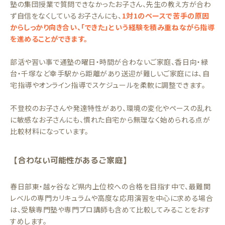
塾の集団授業で質問できなかったお子さん、先生の教え方が合わ
ず自信をなくしているお子さんにも、
1対1のペースで苦手の原因
からしっかり向き合い、「できた」という経験を積み重ねながら指導
を進めることができます。
部活や習い事で通塾の曜日・時間が合わないご家庭、香日向・緑
台・千塚など幸手駅から距離があり送迎が難しいご家庭には、自
宅指導やオンライン指導でスケジュールを柔軟に調整できます。
不登校のお子さんや発達特性があり、環境の変化やペースの乱れ
に敏感なお子さんにも、慣れた自宅から無理なく始められる点が
比較材料になっています。
【合わない可能性があるご家庭】
春日部東・越ヶ谷など県内上位校への合格を目指す中で、最難関
レベルの専門カリキュラムや高度な応用演習を中心に求める場合
は、受験専門塾や専門プロ講師も含めて比較してみることをおす
すめします。