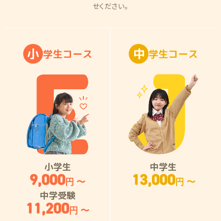
せください。
小
中
学
生
コ
ー
ス
学
生
コ
ー
ス
小学生
中学生
9,000
13,000
円 〜
円 〜
中学受験
11,200
円 〜