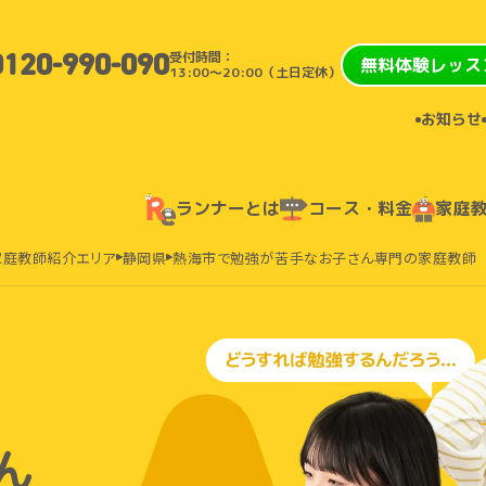
受付時間：
0120-990-090
無料体験レッス
13:00〜20:00（土日定休）
お知らせ
ランナーとは
コース・料金
家庭
家庭教師紹介エリア
静岡県
熱海市で勉強が苦手なお子さん専門の家庭教師
ん