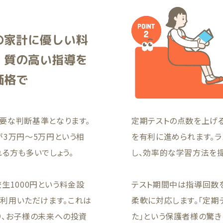
の家計に優しい料
！質の高い指導を
価格で
要な判断基準となります。
定期テストの点数を上げ
が3万円〜5万円という相
を有利に進められます。
る方も多いでしょう。
し、効率的な学習方法を提
校生1000円という料金設
テスト期間中は指導回数
でご利用いただけます。これは
柔軟に対応します。「定期
り、お子様の未来への投資
た」という保護者様の驚き