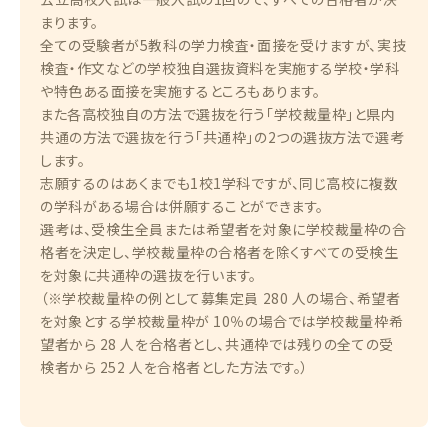
まります。
全ての受験者が5教科の学力検査・面接を受けますが、実技
検査・作文などの学校独自選抜資料を実施する学校・学科
や特色ある面接を実施するところもあります。
また各高校独自の方法で選抜を行う｢学校裁量枠」と県内
共通の方法で選抜を行う「共通枠」の2つの選抜方法で選考
します。
志願するのはあくまでも1校1学科ですが、同じ高校に複数
の学科がある場合は併願することができます。
選考は、受検生全員または希望者を対象に学校裁量枠の合
格者を決定し、学校裁量枠の合格者を除くすべての受検生
を対象に共通枠の選抜を行います。
（※学校裁量枠の例として募集定員 280 人の場合、希望者
を対象とする学校裁量枠が 10％の場合では学校裁量枠希
望者から 28 人を合格者とし、共通枠では残りの全ての受
検者から 252 人を合格者とした方法です。）