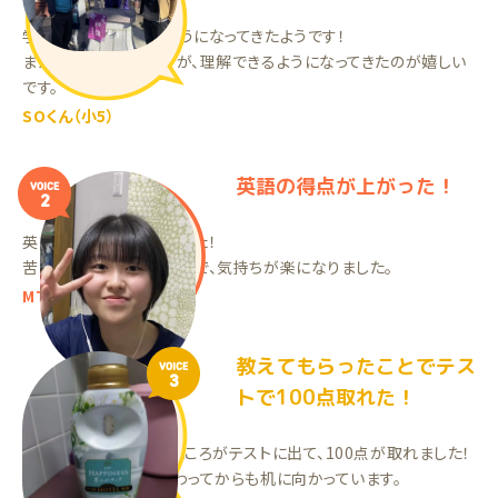
学校の勉強がわかるようになってきたようです！
まだ凡ミスが多いですが、理解できるようになってきたのが嬉しい
です。
SOくん（小5）
英語の得点が上がった！
VOICE
2
英語の点数が上がりました！
苦手教科が一つ減った事で、気持ちが楽になりました。
MTちゃん（中3）
教えてもらったことでテス
VOICE
3
トで100点取れた！
先生に教えてもらったところがテストに出て、100点が取れました！
勉強時間が増えて、終わってからも机に向かっています。