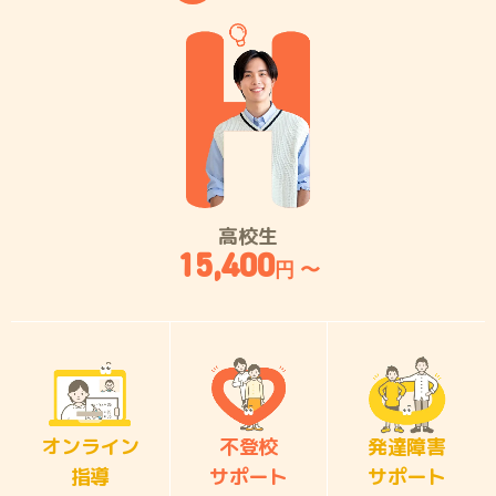
高校生
15,400
円 〜
オンライン
不登校
発達障害
指導
サポート
サポート