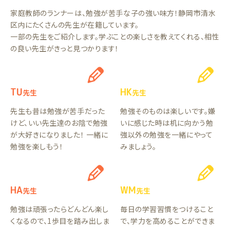
家庭教師のランナーは、勉強が苦手な子の強い味方！静岡市清水
区内にたくさんの先生が在籍しています。
一部の先生をご紹介します。学ぶことの楽しさを教えてくれる、相性
の良い先生がきっと見つかります！
TU
HK
先生
先生
先生も昔は勉強が苦手だった
勉強そのものは楽しいです。嫌
けど、いい先生達のお陰で勉強
いに感じた時は机に向かう勉
が大好きになりました！ 一緒に
強以外の勉強を一緒にやって
勉強を楽しもう！
みましょう。
HA
WM
先生
先生
勉強は頑張ったらどんどん楽し
毎日の学習習慣をつけること
くなるので、1歩目を踏み出しま
で、学力を高めることができま