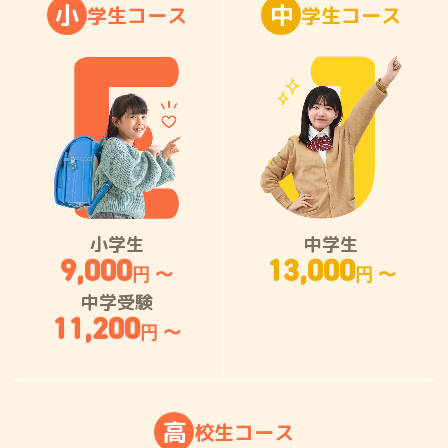
小
中
学
生
コ
ー
ス
学
生
コ
ー
ス
小学生
中学生
9,000
13,000
円 〜
円 〜
中学受験
11,200
円 〜
高
校
生
コ
ー
ス