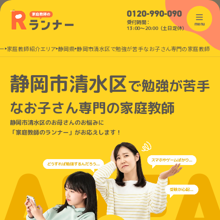
0120-990-090
受付時間：
menu
13:00〜20:00（土日定休）
ー
家庭教師紹介エリア
静岡県
静岡市清水区で勉強が苦手なお子さん専門の家庭教師
静岡市清水区
で
勉強が苦手
なお子さん
専門の家庭教師
静岡市清水区のお母さんのお悩みに
「家庭教師のランナー」がお応えします！