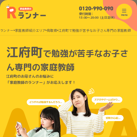
0120-990-090
受付時間：
menu
13:00〜20:00（土日定休）
のランナー
家庭教師紹介エリア
鳥取県
江府町で勉強が苦手なお子さん専門の家庭教師
江府町
で
勉強が苦手なお子さ
ん
専門の家庭教師
江府町のお母さんのお悩みに
「家庭教師のランナー」がお応えします！