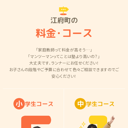
江府町の
料金
・
コース
「家庭教師って料金が高そう…」
「マンツーマンってことは塾より高いの？」
大丈夫です、ランナーにお任せください！
お子さんの段階やご予算に合わせて色々ご相談できますのでご
安心ください！
小
中
学
生
コ
ー
ス
学
生
コ
ー
ス