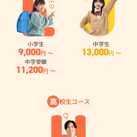
小学生
中学生
9,000
13,000
円 〜
円 〜
中学受験
11,200
円 〜
高
校
生
コ
ー
ス