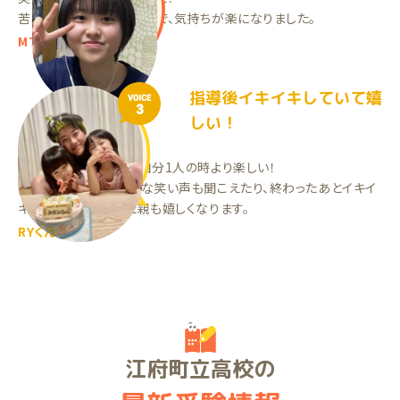
苦手教科が一つ減った事で、気持ちが楽になりました。
MTちゃん（中3）
指導後イキイキしていて嬉
VOICE
3
しい！
先生と勉強をしてると自分1人の時より楽しい！
指導中たまに楽しそうな笑い声も聞こえたり、終わったあとイキイ
キしているのを見ると親も嬉しくなります。
RYくん（中3）
江府町立高校の