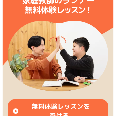
家庭教師のランナー
無料体験レ
ッ
ス
ン
！
無料体験レッスンを
受ける