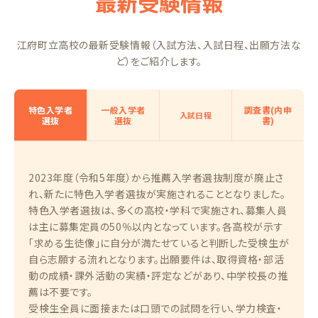
最新受験情報
江府町立高校の最新受験情報（入試方法、入試日程、出願方法な
ど）をご紹介します。
特色入学者
一般入学者
調査書(内申
入試日程
選抜
選抜
書)
2023年度（令和5年度）から推薦入学者選抜制度が廃止さ
れ、新たに特色入学者選抜が実施されることとなりました。
特色入学者選抜は、多くの高校・学科で実施され、募集人員
は主に募集定員の50％以内となっています。各高校が示す
「求める生徒像」に自分が満たせていると判断した受検生が
自ら志願する流れとなります。出願要件は、取得資格・部活
動の成績・課外活動の実績・評定などがあり、中学校長の推
薦は不要です。
受検生全員に面接または口頭での試問を行い、学力検査・