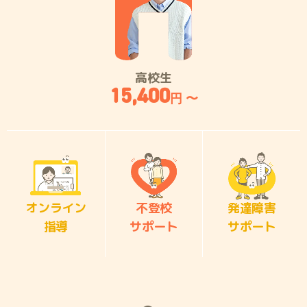
高校生
15,400
円 〜
オンライン
不登校
発達障害
指導
サポート
サポート