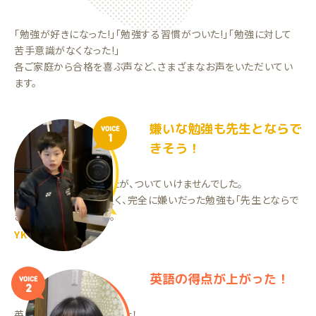
「勉強が好きになった!」「勉強する習慣がついた!」「勉強に対して
苦手意識がなくなった!」
各ご家庭から合格を喜ぶ声など、さまざまなお声をいただいてい
ます。
嫌いな勉強も先生とならで
VOICE
1
きそう！
集団塾に通っていましたが、ついていけませんでした。
今は先生との相性が良く、完全に嫌いだった勉強も「先生とならで
きそう」と言っています。
YKくん（中1）
英語の得点が上がった！
VOICE
2
英語の点数が上がりました！