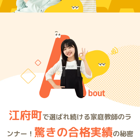
ARE
江府町
で選ばれ続ける家庭教師のラ
驚きの合格実績
ンナー！
の秘密