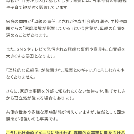
母親が「自分が原因」と感じてしまう背景には、日本特有の家庭観
や子育て観が強く影響しています。
家庭の問題が「母親の責任」とされがちな社会的風潮や、学校や周
囲からの「家庭環境が影響している」という言葉が、母親の自責を
深めることがあります。
また、ＳＮＳやテレビで発信される極端な事例や意見も、自責感を
大きくする要因となります。
「理想的な母親像」が強調され、現実とのギャップに苦しむ方も少
なくありません。
さらに、家庭の事情を外部に知られたくない気持ちや、恥ずかしさ
から孤立感が強まる場合もあります。
共働き世帯や多様な家族形態が増えていますが、依然として固定
観念が根強いのも事実です。
こうした社会的イメージに流されず、客観的な事実に目を向ける