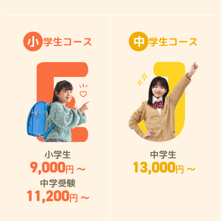
小
中
学
生
コ
ー
ス
学
生
コ
ー
ス
小学生
中学生
9,000
13,000
円 〜
円 〜
中学受験
11,200
円 〜