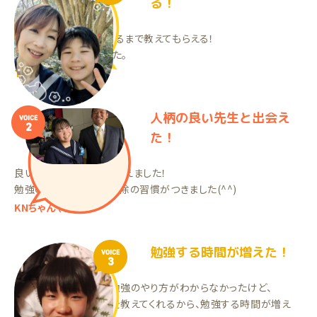
る！
分からない問題は分かるまで教えてもらえる！
勉強の習慣がつきました。
TYくん（小6）
人柄の良い先生と出会え
VOICE
2
た！
良い人柄の先生との出会えました！
勉強の習慣と、部屋の掃除の習慣がつきました(^^)
KNちゃん（中3）
勉強する時間が増えた！
VOICE
3
家庭教師をやる前は、勉強のやり方がわからなかったけど、
今はわからないところを教えてくれるから、勉強する時間が増え