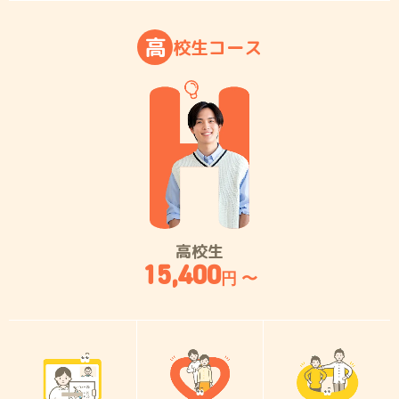
高
校
生
コ
ー
ス
高校生
15,400
円 〜