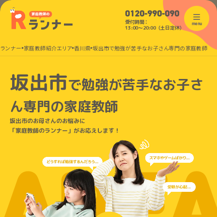
0120-990-090
受付時間：
menu
13:00〜20:00（土日定休）
のランナー
家庭教師紹介エリア
香川県
坂出市で勉強が苦手なお子さん専門の家庭教師
坂出市
で
勉強が苦手なお子さ
ん
専門の家庭教師
坂出市のお母さんのお悩みに
「家庭教師のランナー」がお応えします！