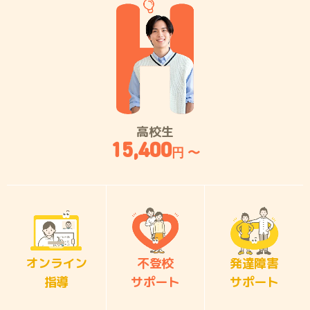
高校生
15,400
円 〜
オンライン
不登校
発達障害
指導
サポート
サポート