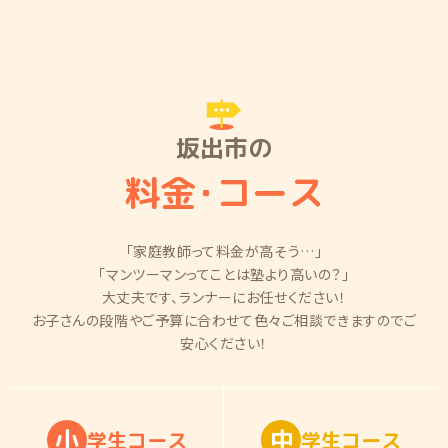
坂出市の
料金
・
コース
「家庭教師って料金が高そう…」
「マンツーマンってことは塾より高いの？」
大丈夫です、ランナーにお任せください！
お子さんの段階やご予算に合わせて色々ご相談できますのでご
安心ください！
小
中
学
生
コ
ー
ス
学
生
コ
ー
ス