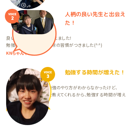
人柄の良い先生と出会え
VOICE
2
た！
良い人柄の先生との出会えました！
勉強の習慣と、部屋の掃除の習慣がつきました(^^)
KNちゃん（中3）
勉強する時間が増えた！
VOICE
3
家庭教師をやる前は、勉強のやり方がわからなかったけど、
今はわからないところを教えてくれるから、勉強する時間が増え
た。
MMちゃん（中1）