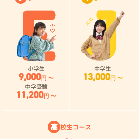
小学生
中学生
9,000
13,000
円 〜
円 〜
中学受験
11,200
円 〜
高
校
生
コ
ー
ス