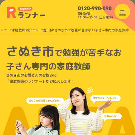
0120-990-090
受付時間：
menu
13:00〜20:00（土日定休）
ランナー
家庭教師紹介エリア
香川県
さぬき市で勉強が苦手なお子さん専門の家庭教師
さぬき市
で
勉強が苦手なお
子さん
専門の家庭教師
さぬき市のお母さんのお悩みに
「家庭教師のランナー」がお応えします！