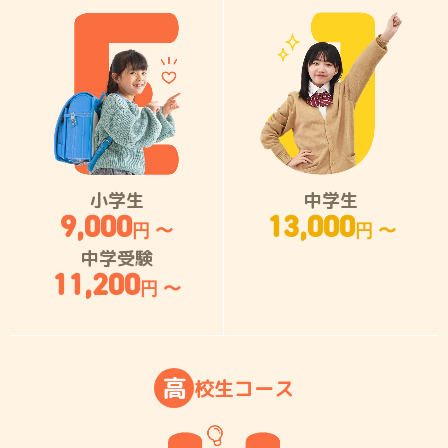
小学生
中学生
9,000
13,000
円 〜
円 〜
中学受験
11,200
円 〜
高
校
生
コ
ー
ス