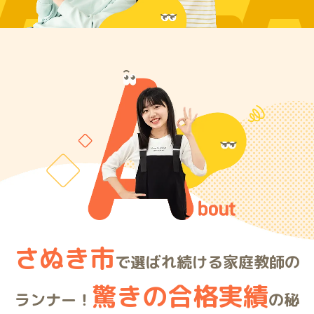
ARE
さぬき市
で選ばれ続ける家庭教師の
驚きの合格実績
ランナー！
の秘