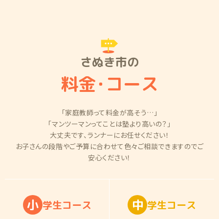
さぬき市の
料金
・
コース
「家庭教師って料金が高そう…」
「マンツーマンってことは塾より高いの？」
大丈夫です、ランナーにお任せください！
お子さんの段階やご予算に合わせて色々ご相談できますのでご
安心ください！
小
中
学
生
コ
ー
ス
学
生
コ
ー
ス