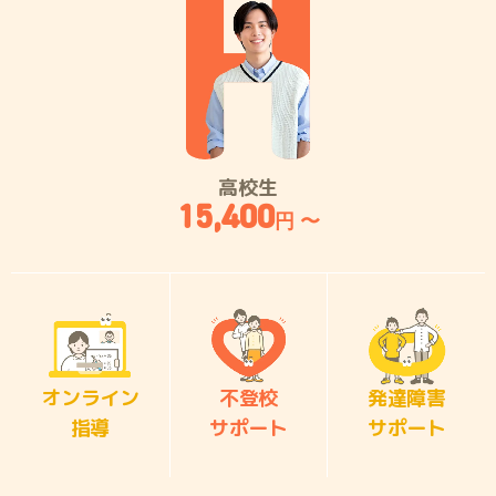
高校生
15,400
円 〜
オンライン
不登校
発達障害
指導
サポート
サポート