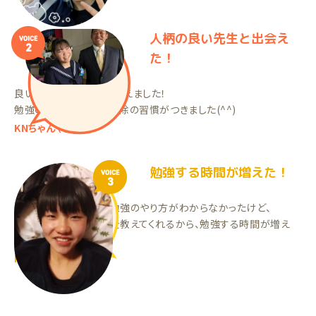
人柄の良い先生と出会え
VOICE
2
た！
良い人柄の先生との出会えました！
勉強の習慣と、部屋の掃除の習慣がつきました(^^)
KNちゃん（中3）
勉強する時間が増えた！
VOICE
3
家庭教師をやる前は、勉強のやり方がわからなかったけど、
今はわからないところを教えてくれるから、勉強する時間が増え
た。
MMちゃん（中1）