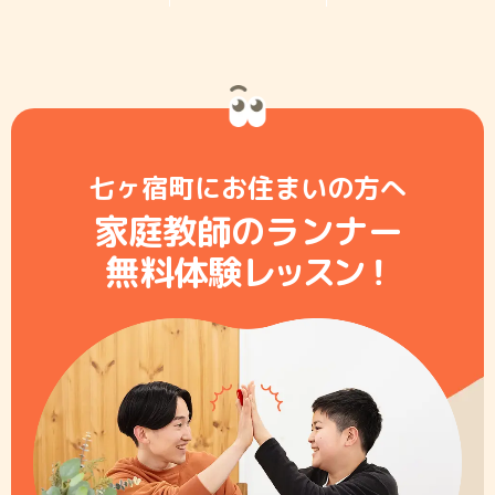
七ヶ宿町にお住まいの方へ
家庭教師のランナー
無料体験レ
ッ
ス
ン
！