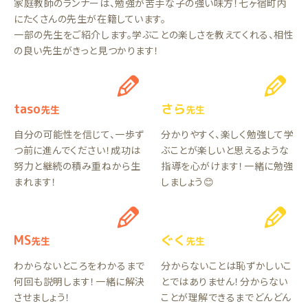
家庭教師のランナーは、勉強が苦手な子の強い味方！七ヶ宿町内
にたくさんの先生が在籍しています。
一部の先生をご紹介します。学ぶことの楽しさを教えてくれる、相性
の良い先生がきっと見つかります！
taso
さら
先生
先生
自分の可能性を信じて、一歩ず
分かりやすく、楽しく勉強して学
つ前に進んでください！成功は
ぶことが楽しいと思えるような
努力と継続の積み重ねから生
指導を心がけます！一緒に勉強
まれます！
しましょう😊
MS
ぐく
先生
先生
わからないところをわかるまで
分からないことは恥ずかしいこ
何回も説明します！一緒に解決
とではありません！分からない
させましょう！
ことが理解できるまでどんどん