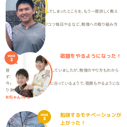
わからないまま先に進んでしまったところを、もう一度詳しく教え
てもらえた！
一気にやるのでなくコツコツ毎日やるなど、勉強への取り組み方
が変わりました。
TAくん（高3）
宿題をやるようになった！
VOICE
2
昔はタブレット教材などをしていましたが、勉強のやり方もわから
ず続きませんでした。
今は若い先生が子供たちに合っているようで、宿題もやるようにな
りました！
RIちゃん（中1）
勉強するモチベーションが
VOICE
3
上がった！