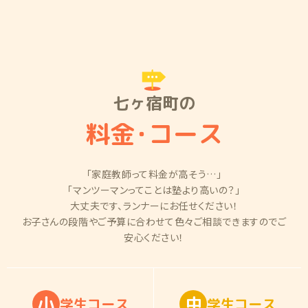
七ヶ宿町の
料金
・
コース
「家庭教師って料金が高そう…」
「マンツーマンってことは塾より高いの？」
大丈夫です、ランナーにお任せください！
お子さんの段階やご予算に合わせて色々ご相談できますのでご
安心ください！
小
中
学
生
コ
ー
ス
学
生
コ
ー
ス