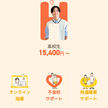
高校生
15,400
円 〜
オンライン
不登校
発達障害
指導
サポート
サポート