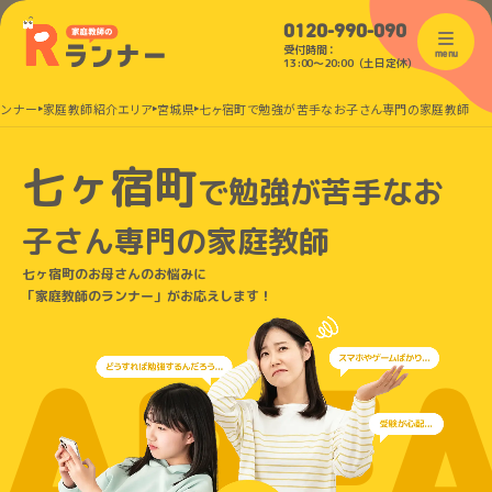
0120-990-090
受付時間：
menu
13:00〜20:00（土日定休）
ランナー
家庭教師紹介エリア
宮城県
七ヶ宿町で勉強が苦手なお子さん専門の家庭教師
七ヶ宿町
で
勉強が苦手なお
子さん
専門の家庭教師
七ヶ宿町のお母さんのお悩みに
「家庭教師のランナー」がお応えします！