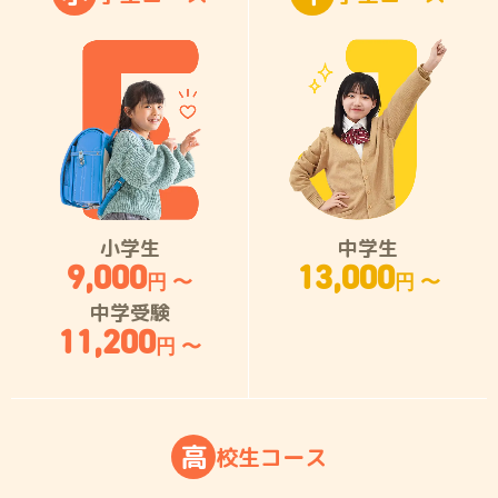
小学生
中学生
9,000
13,000
円 〜
円 〜
中学受験
11,200
円 〜
高
校
生
コ
ー
ス