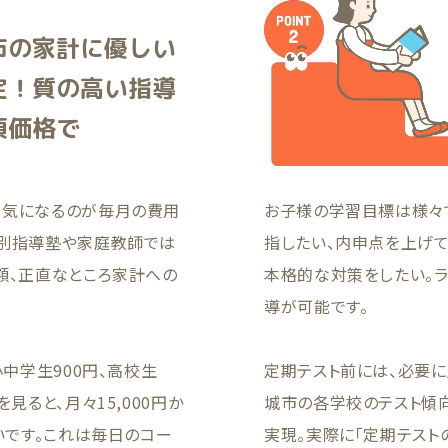
市の家計に優しい
定！質の高い指導
頃価格で
も気になるのが毎月の費用
お子様の学習目標は様々
個別指導塾や家庭教師では
指したい、内申点を上げ
額、正直なところ家計への
本格的な対策をしたい。
導が可能です。
小中学生900円、高校生
定期テスト前には、必要
見ると、月々15,000円か
城市の各学校のテスト傾
いです。これは毎日のコー
実現。実際に「定期テスト