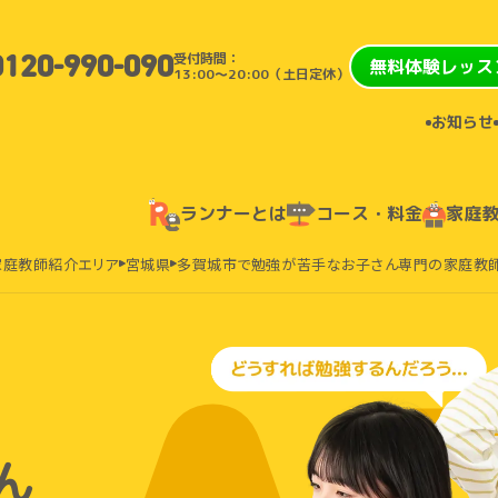
受付時間：
0120-990-090
無料体験レッス
13:00〜20:00（土日定休）
お知らせ
ランナーとは
コース・料金
家庭
家庭教師紹介エリア
宮城県
多賀城市で勉強が苦手なお子さん専門の家庭教
ん