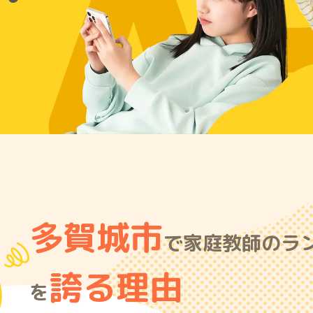
A
多賀城市
で家庭教師のラン
誇る理由
を