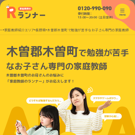
0120-990-090
受付時間：
menu
13:00〜20:00（土日定休）
ー
家庭教師紹介エリア
長野県
木曽郡木曽町で勉強が苦手なお子さん専門の家庭教師
木曽郡木曽町
で
勉強が苦手
なお子さん
専門の家庭教師
木曽郡木曽町のお母さんのお悩みに
「家庭教師のランナー」がお応えします！