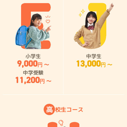
小学生
中学生
9,000
13,000
円 〜
円 〜
中学受験
11,200
円 〜
高
校
生
コ
ー
ス