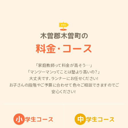
木曽郡木曽町の
料金
・
コース
「家庭教師って料金が高そう…」
「マンツーマンってことは塾より高いの？」
大丈夫です、ランナーにお任せください！
お子さんの段階やご予算に合わせて色々ご相談できますのでご
安心ください！
小
中
学
生
コ
ー
ス
学
生
コ
ー
ス