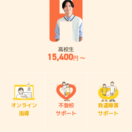
高校生
15,400
円 〜
オンライン
不登校
発達障害
指導
サポート
サポート