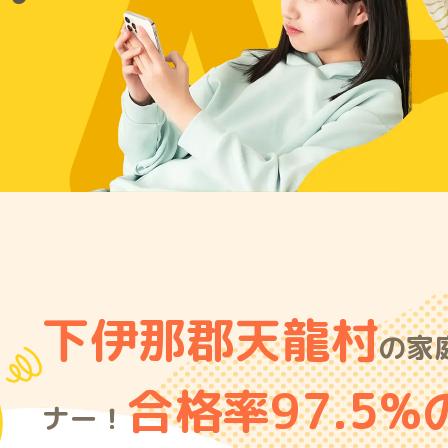
A
下伊那郡天龍村
の家
合格率97.5%
ナー！