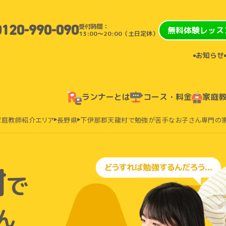
受付時間：
0120-990-090
無料体験レッス
13:00〜20:00（土日定休）
お知らせ
ランナーとは
コース・料金
家庭
家庭教師紹介エリア
長野県
下伊那郡天龍村で勉強が苦手なお子さん専門の
村
で
ん