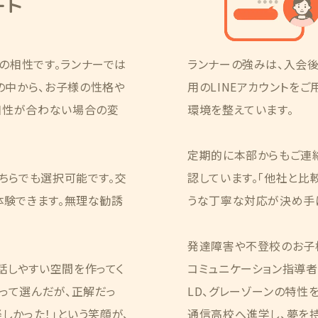
ート
の相性です。ランナーでは
ランナーの強みは、入会
の中から、お子様の性格や
用のLINEアカウントを
相性が合わない場合の変
環境を整えています。
定期的に本部からもご連
どちらでも選択可能です。交
認しています。「他社と比
体験できます。無理な勧誘
うな丁寧な対応が決め手に
発達障害や不登校のお子
話しやすい空間を作ってく
コミュニケーション指導者」
って選んだが、正解だっ
LD、グレーゾーンの特性
しかった！」という笑顔が、
通信高校へ進学し、夢を