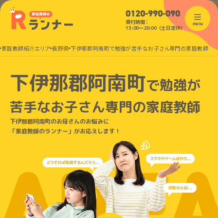
0120-990-090
受付時間：
menu
13:00〜20:00（土日定休）
家庭教師紹介エリア
長野県
下伊那郡阿南町で勉強が苦手なお子さん専門の家庭教師
下伊那郡阿南町
で
勉強が
苦手なお子さん
専門の家庭教師
下伊那郡阿南町のお母さんのお悩みに
「家庭教師のランナー」がお応えします！