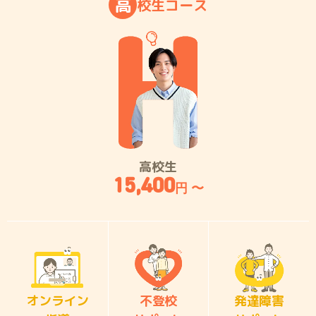
高
校
生
コ
ー
ス
高校生
15,400
円 〜
オンライン
不登校
発達障害