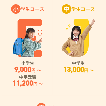
小
中
学
生
コ
ー
ス
学
生
コ
ー
ス
小学生
中学生
9,000
13,000
円 〜
円 〜
中学受験
11,200
円 〜