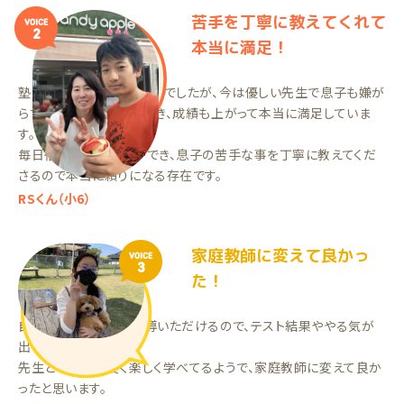
苦手を丁寧に教えてくれて
VOICE
2
本当に満足！
塾に通っても休んでばかりでしたが、今は優しい先生で息子も嫌が
らずに勉強をする事ができ、成績も上がって本当に満足していま
す。
毎日宿題をやる習慣ができ、息子の苦手な事を丁寧に教えてくだ
さるので本当に頼りになる存在です。
RSくん（小6）
家庭教師に変えて良かっ
VOICE
3
た！
自分にあった方法で指導いただけるので、テスト結果ややる気が
出てきてます。
先生との相性も良く楽しく学べてるようで、家庭教師に変えて良か
ったと思います。