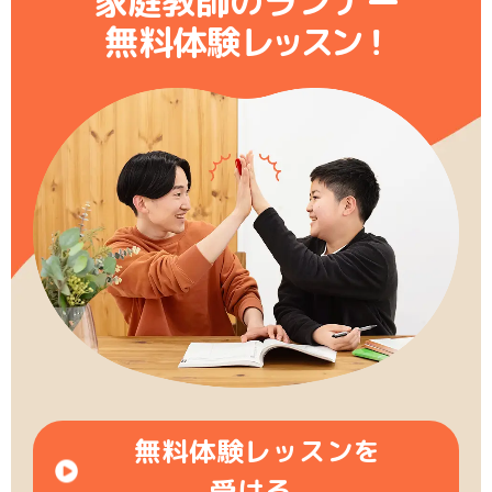
家庭教師のランナー
無料体験レ
ッ
ス
ン
！
無料体験レッスンを
受ける