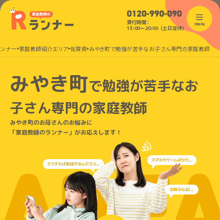
0120-990-090
受付時間：
menu
13:00〜20:00（土日定休）
ランナー
家庭教師紹介エリア
佐賀県
みやき町で勉強が苦手なお子さん専門の家庭教師
みやき町
で
勉強が苦手なお
子さん
専門の家庭教師
みやき町のお母さんのお悩みに
「家庭教師のランナー」がお応えします！