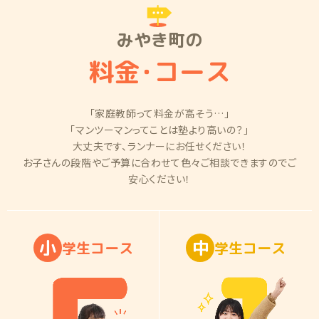
みやき町の
料金
・
コース
「家庭教師って料金が高そう…」
「マンツーマンってことは塾より高いの？」
大丈夫です、ランナーにお任せください！
お子さんの段階やご予算に合わせて色々ご相談できますのでご
安心ください！
小
中
学
生
コ
ー
ス
学
生
コ
ー
ス