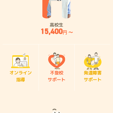
高校生
15,400
円 〜
オンライン
不登校
発達障害
指導
サポート
サポート