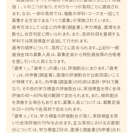
抜Ⅰ、Ⅱの二つがあり、そのうち一つが高校ごとに選抜され
ます。なお、一部の高校では、複数の学科・コースを一括して
募集する方法である「くくり募集」が実施されています。
選考方法としては主に内申書(調査書)、学力検査、面接を点
数化し合否判定に用いられます。また、芸術科目を重視する
学科では実技検査が追加して行われます。
選考の順序について、高校ごとに定められます。上記の一般
選抜全体の募集人員は、募集定員から特別選抜等の合格者
を差し引いた人員となります。
「選考Ⅰ」、「選考Ⅱ」の違いは、評価割合にあります。「選考
Ⅰ」は、内申書(調査書)、面接の評価割合が比較的高いこと
が特徴です。また、内申書(調査書)の内訳は高校・学科で異
なり、その他の学力検査の評価割合は、実技検査を除く全体
評価の40〜80%程の範囲で定められます。また、傾斜配点
を実施する場合もあります。募集人員については、募集定員
の10〜50%で各高校で定められます。
「選考Ⅱ」では、学力検査の評価割合が高く、実技検査を除
いた全体評価の70%を占めます。主な高校における点数配
分については、学力検査250点、面接と調査書(内申書)合わ