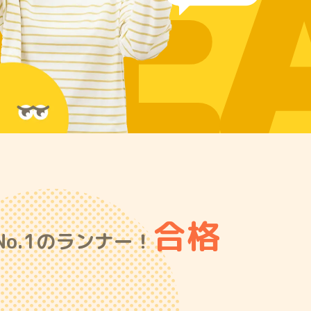
RE
合格
o.1のランナー！