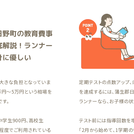
日野町の教育費事
底解説！ランナー
計に優しい
大きな負担となっていま
定期テストの点数アップ、
万円〜5万円という相場を
を達成するには、蒲生郡
です。
ランナーなら、お子様の
中学生900円、高校生
テスト前には指導回数を
00円程度でご利用されている
「2月から始めて、1学期