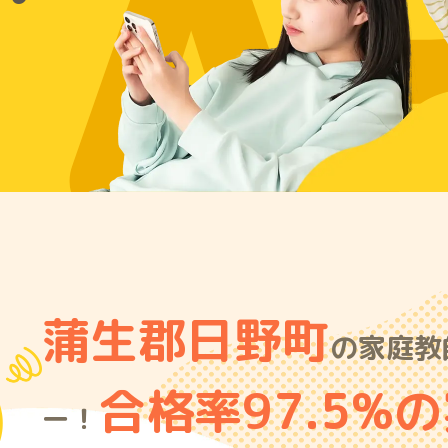
A
蒲生郡日野町
の家庭教
合格率97.5%
ー！