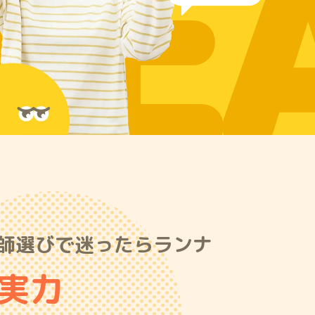
RE
師選びで迷ったらランナ
の実力