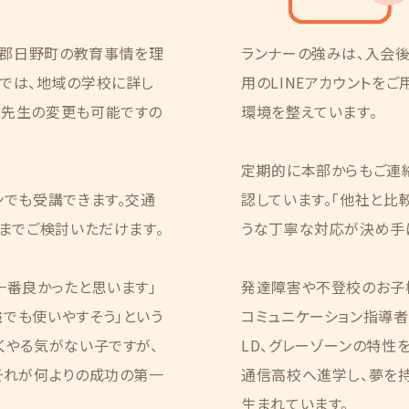
生郡日野町の教育事情を理
ランナーの強みは、入会
ーでは、地域の学校に詳し
用のLINEアカウントを
。先生の変更も可能ですの
環境を整えています。
定期的に本部からもご連
ンでも受講できます。交通
認しています。「他社と比
くまでご検討いただけます。
うな丁寧な対応が決め手に
一番良かったと思います」
発達障害や不登校のお子
でも使いやすそう」という
コミュニケーション指導者」
くやる気がない子ですが、
LD、グレーゾーンの特性
それが何よりの成功の第一
通信高校へ進学し、夢を
生まれています。