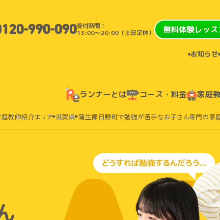
受付時間：
0120-990-090
無料体験レッス
13:00〜20:00（土日定休）
お知らせ
ランナーとは
コース・料金
家庭
家庭教師紹介エリア
滋賀県
蒲生郡日野町で勉強が苦手なお子さん専門の家
ん