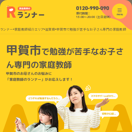
0120-990-090
受付時間：
menu
13:00〜20:00（土日定休）
のランナー
家庭教師紹介エリア
滋賀県
甲賀市で勉強が苦手なお子さん専門の家庭教師
甲賀市
で
勉強が苦手なお子さ
ん
専門の家庭教師
甲賀市のお母さんのお悩みに
「家庭教師のランナー」がお応えします！