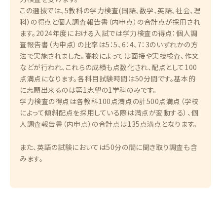
この選抜では、5教科の学力検査(国語、数学、英語、社会、理
科）の得点と個人調査報告書（内申点）の合計点が採用され
ます。2024年度における入試では学力検査の得点：個人調
査報告書（内申点）の比率は5：5、6：4、7：3のいずれかの方
法で実施されました。高校によっては面接や実技検査、作文
などが行われ、これらの成績も点数化され、配点として100
点満点になります。各科目試験時間は50分間です。基本的
に志願出来るのは第1志望の1学科のみです。
学力検査の得点は各教科100点満点の計500点満点（学校
によって傾斜配点を採用している際は満点が変動する）、個
人調査報告書（内申点）の合計点は135点満点となります。
また、英語の試験においては50分の間に聞き取り調査も含
みます。