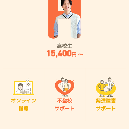
高校生
15,400
円 〜
オンライン
不登校
発達障害
指導
サポート
サポート