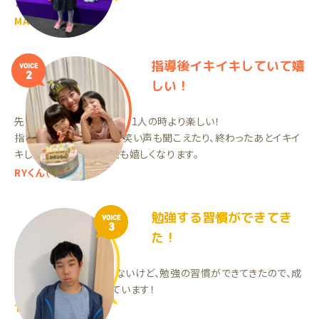
ました！
MAちゃん（中1）
指導後イキイキしていて嬉
VOICE
2
しい！
先生と勉強をしてると自分1人の時より楽しい！
指導中たまに楽しそうな笑い声も聞こえたり、終わったあとイキイ
キしているのを見ると親も嬉しくなります。
RYくん（中3）
勉強する習慣ができてき
VOICE
3
た！
まだ点数には表れていないけど、勉強の習慣ができてきたので、成
果が出ることを期待しています！
TIくん（中2）