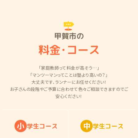
甲賀市の
料金
・
コース
「家庭教師って料金が高そう…」
「マンツーマンってことは塾より高いの？」
大丈夫です、ランナーにお任せください！
お子さんの段階やご予算に合わせて色々ご相談できますのでご
安心ください！
小
中
学
生
コ
ー
ス
学
生
コ
ー
ス