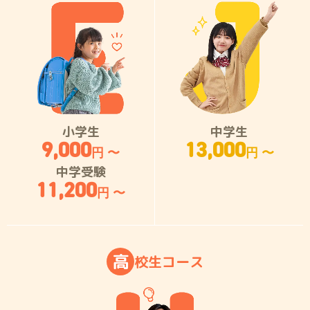
小学生
中学生
9,000
13,000
円 〜
円 〜
中学受験
11,200
円 〜
高
校
生
コ
ー
ス